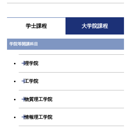
学士課程
大学院課程
学院等開講科目
開閉
理学院
開閉
数学系
開閉
工学院
開閉
物理学系
数学コース
開閉
機械系
開閉
物質理工学院
開閉
化学系
物理学コース
開閉
システム制御系
機械コース
開閉
材料系
開閉
情報理工学院
開閉
地球惑星科学系
物質・情報卓越コース
化学コース
開閉
電気電子系
エネルギーコース
システム制御コース
開閉
応用化学系
材料コース