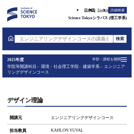
日本語
English
詳細検索
Science Tokyoシラバス (理工学系)
検索
エンジニアリングデザインコースの講義を検索（講義
学部・課程を開閉
2025年度
学院等開講科目
環境・社会理工学院
建築学系
エンジニア
リングデザインコース
デザイン理論
開講元
エンジニアリングデザインコース
KAHLON YUVAL
担当教員