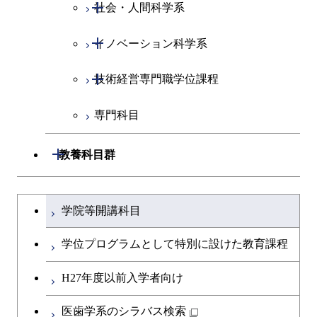
開閉
社会・人間科学系
エンジニアリングデザイン
地球環境共創コース
コース
開閉
イノベーション科学系
エネルギーコース
社会・人間科学コース
都市・環境学コース
開閉
技術経営専門職学位課程
エネルギー・情報コース
イノベーション科学コース
専門科目
エンジニアリングデザイン
人間医療科学技術コース
技術経営専門職学位課程
コース
開閉
教養科目群
原子核工学コース
文系教養科目
大学院課程を切り替える
物質・情報卓越コース
学院等開講科目
英語科目
学位プログラムとして特別に設けた教育課程
第二外国語科目
H27年度以前入学者向け
日本語・日本文化科目
医歯学系のシラバス検索