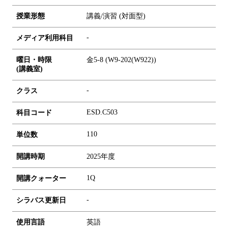
授業形態
講義/演習 (対面型)
-
メディア利用科目
曜日・時限
金5-8 (W9-202(W922))
(講義室)
-
クラス
ESD.C503
科目コード
1
1
0
単位数
開講時期
2025年度
1Q
開講クォーター
-
シラバス更新日
使用言語
英語