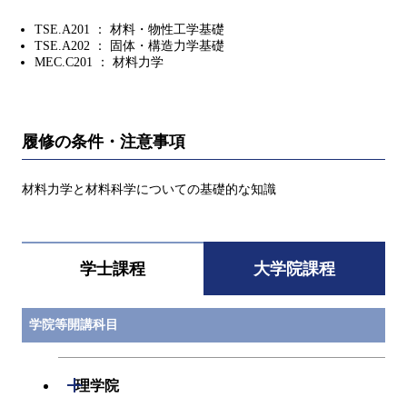
TSE.A201 ： 材料・物性工学基礎
TSE.A202 ： 固体・構造力学基礎
MEC.C201 ： 材料力学
履修の条件・注意事項
材料力学と材料科学についての基礎的な知識
学士課程
大学院課程
学院等開講科目
開閉
理学院