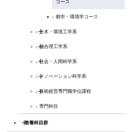
コース
原子核工学コース
人間医療科学技術コース
原子核工学コース
エネルギー・情報コース
人間医療科学技術コース
人間医療科学技術コース
人間医療科学技術コース
都市・環境学コース
人間医療科学技術コース
物質・情報卓越コース
地球生命コース
人間医療科学技術コース
物質・情報卓越コース
開閉
土木・環境工学系
物質・情報卓越コース
人間医療科学技術コース
物質・情報卓越コース
開閉
融合理工学系
土木工学コース
物質・情報卓越コース
開閉
社会・人間科学系
エンジニアリングデザイン
地球環境共創コース
コース
開閉
イノベーション科学系
エネルギーコース
社会・人間科学コース
都市・環境学コース
開閉
技術経営専門職学位課程
エネルギー・情報コース
イノベーション科学コース
専門科目
エンジニアリングデザイン
人間医療科学技術コース
技術経営専門職学位課程
コース
開閉
教養科目群
原子核工学コース