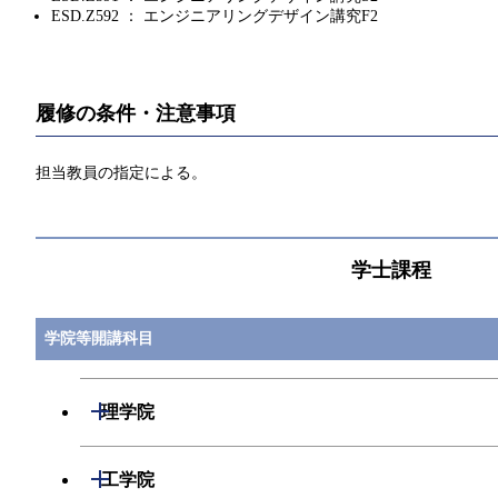
ESD.Z592 ： エンジニアリングデザイン講究F2
履修の条件・注意事項
担当教員の指定による。
学士課程
学院等開講科目
開閉
理学院
開閉
数学系
開閉
工学院