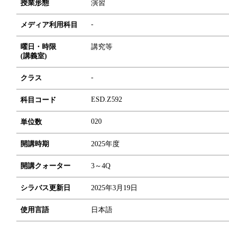
授業形態
演習
-
メディア利用科目
曜日・時限
講究等
(講義室)
-
クラス
ESD.Z592
科目コード
0
2
0
単位数
開講時期
2025年度
開講クォーター
3～4Q
シラバス更新日
2025年3月19日
使用言語
日本語