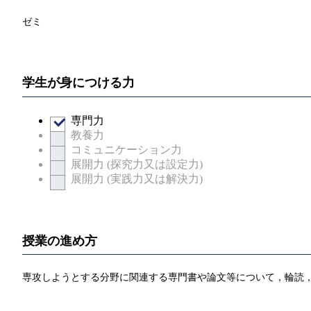
ゼミ
学生が身につける力
専門力
教養力
コミュニケーション力
展開力 (探究力又は設定力)
展開力 (実践力又は解決力)
授業の進め方
専攻しようとする分野に関連する専門書や論文等について，輪読