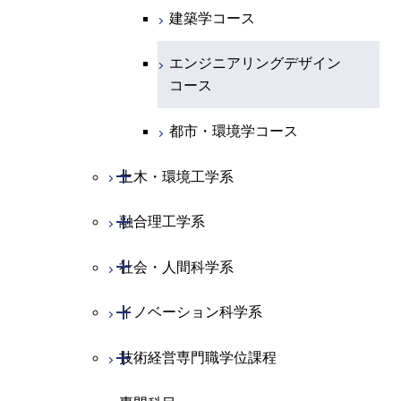
ライフエンジニアリングコ
コース
ライフエンジニアリングコ
ース
建築学コース
ース
ース
ライフエンジニアリングコ
エンジニアリングデザイン
ース
ライフエンジニアリングコ
ース
ライフエンジニアリングコ
コース
原子核工学コース
ース
エンジニアリングデザイン
知能情報コース
原子核工学コース
ース
地球生命コース
コース
原子核工学コース
人間医療科学技術コース
原子核工学コース
エネルギー・情報コース
人間医療科学技術コース
人間医療科学技術コース
人間医療科学技術コース
都市・環境学コース
人間医療科学技術コース
物質・情報卓越コース
地球生命コース
人間医療科学技術コース
物質・情報卓越コース
開閉
土木・環境工学系
物質・情報卓越コース
人間医療科学技術コース
物質・情報卓越コース
開閉
融合理工学系
土木工学コース
物質・情報卓越コース
開閉
社会・人間科学系
エンジニアリングデザイン
地球環境共創コース
コース
開閉
イノベーション科学系
エネルギーコース
社会・人間科学コース
都市・環境学コース
開閉
技術経営専門職学位課程
エネルギー・情報コース
イノベーション科学コース