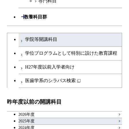
専門科目
エンジニアリングデザイン
人間医療科学技術コース
技術経営専門職学位課程
コース
開閉
教養科目群
原子核工学コース
文系教養科目
大学院課程を切り替える
物質・情報卓越コース
学院等開講科目
英語科目
学位プログラムとして特別に設けた教育課程
第二外国語科目
H27年度以前入学者向け
日本語・日本文化科目
医歯学系のシラバス検索
教職科目
昨年度以前の開講科目
キャリア科目
2026年度
アントレプレナーシップ科目
2025年度
2024年度