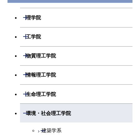
開閉
理学院
開閉
数学系
開閉
工学院
開閉
物理学系
数学コース
開閉
機械系
開閉
物質理工学院
開閉
化学系
物理学コース
開閉
システム制御系
機械コース
開閉
材料系
開閉
情報理工学院
開閉
地球惑星科学系
物質・情報卓越コース
化学コース
開閉
電気電子系
エネルギーコース
システム制御コース
開閉
応用化学系
材料コース
開閉
数理・計算科学系
開閉
生命理工学院
専門科目
エネルギーコース
地球惑星科学コース
開閉
情報通信系
エネルギー・情報コース
エンジニアリングデザイン
電気電子コース
専門科目
エネルギーコース
応用化学コース
開閉
情報工学系
数理・計算科学コース
コース
開閉
生命理工学系
開閉
環境・社会理工学院
エネルギー・情報コース
地球生命コース
開閉
経営工学系
エンジニアリングデザイン
エネルギーコース
情報通信コース
エネルギー・情報コース
エネルギーコース
専門科目
知能情報コース
情報工学コース
コース
人間医療科学技術コース
専門科目
生命理工学コース
開閉
物質・情報卓越コース
建築学系
専門科目
エネルギー・情報コース
エンジニアリングデザイン
経営工学コース
ライフエンジニアリングコ
エネルギー・情報コース
研究関連科目
ライフエンジニアリングコ