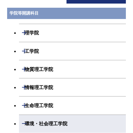
学院等開講科目
開閉
理学院
開閉
数学系
開閉
工学院
開閉
物理学系
数学コース
開閉
機械系
開閉
物質理工学院
開閉
化学系
物理学コース
開閉
システム制御系
機械コース
開閉
材料系
開閉
情報理工学院
開閉
地球惑星科学系
物質・情報卓越コース
化学コース
開閉
電気電子系
エネルギーコース
システム制御コース
開閉
応用化学系
材料コース
開閉
数理・計算科学系
開閉
生命理工学院
専門科目
エネルギーコース
地球惑星科学コース
開閉
情報通信系
エネルギー・情報コース
エンジニアリングデザイン
電気電子コース
専門科目
エネルギーコース
応用化学コース
開閉
情報工学系
数理・計算科学コース
コース
開閉
生命理工学系
開閉
環境・社会理工学院
エネルギー・情報コース
地球生命コース
開閉
経営工学系
エンジニアリングデザイン
エネルギーコース
情報通信コース
エネルギー・情報コース
エネルギーコース