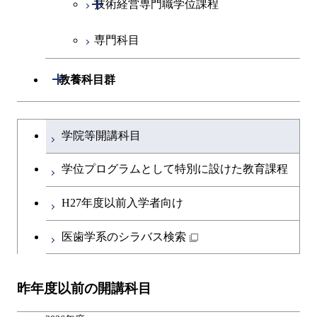
開閉
技術経営専門職学位課程
エネルギー・情報コース
イノベーション科学コース
専門科目
エンジニアリングデザイン
人間医療科学技術コース
技術経営専門職学位課程
コース
開閉
教養科目群
原子核工学コース
文系教養科目
大学院課程を切り替える
物質・情報卓越コース
学院等開講科目
英語科目
学位プログラムとして特別に設けた教育課程
第二外国語科目
H27年度以前入学者向け
日本語・日本文化科目
医歯学系のシラバス検索
教職科目
昨年度以前の開講科目
キャリア科目