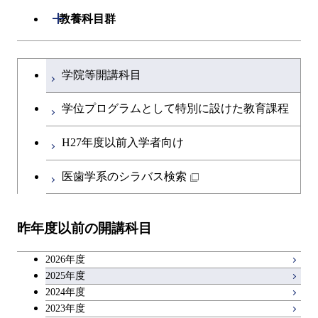
開閉
教養科目群
原子核工学コース
文系教養科目
大学院課程を切り替える
物質・情報卓越コース
学院等開講科目
英語科目
学位プログラムとして特別に設けた教育課程
第二外国語科目
H27年度以前入学者向け
日本語・日本文化科目
医歯学系のシラバス検索
教職科目
昨年度以前の開講科目
キャリア科目
2026年度
アントレプレナーシップ科目
2025年度
2024年度
2023年度
広域教養科目