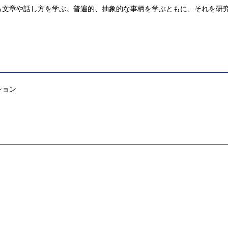
る文章や話し方を学ぶ。普遍的、抽象的な事柄を学ぶともに、それを研
ション