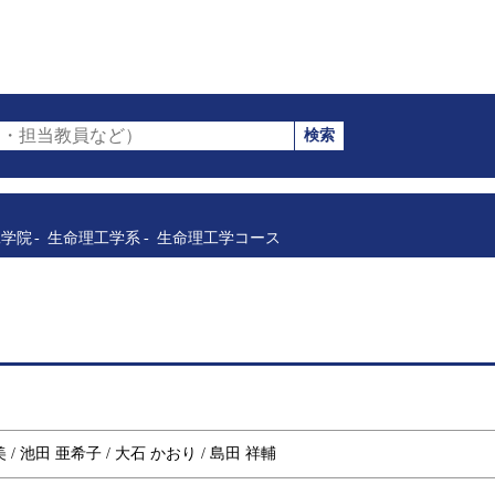
検索
・担当教員など）
工学院
生命理工学系
生命理工学コース
美 / 池田 亜希子 / 大石 かおり / 島田 祥輔