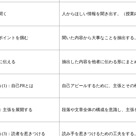
聞く
人からほしい情報を聞き出す。（授業
：ポイントを掴む
聞いた内容から大事なことを抽出する
に伝える
抽出した内容を他者に伝わる形にまと
1)：自己PRとは
自己アピールするために、主張とその
)：主張を展開する
段落や文章全体の構成を意識し、主張
(3)：読者を惹きつける
読み手を惹きつけるための工夫をする