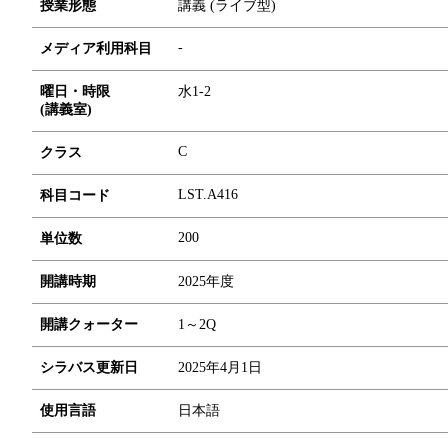
授業形態
講義 (ライブ型)
-
メディア利用科目
曜日・時限
水1-2
(講義室)
C
クラス
LST.A416
科目コード
2
0
0
単位数
開講時期
2025年度
開講クォーター
1～2Q
シラバス更新日
2025年4月1日
使用言語
日本語