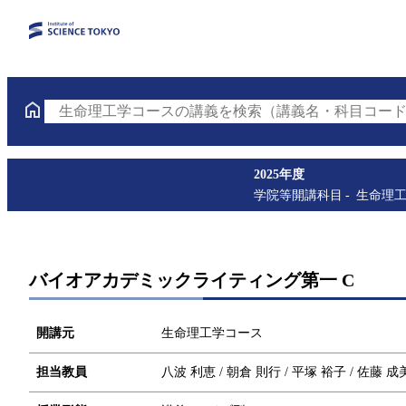
生命理工学コースの講義を検索（講義名・科目コード
2025年度
学院等開講科目
生命理
バイオアカデミックライティング第一 C
開講元
生命理工学コース
担当教員
八波 利恵 / 朝倉 則行 / 平塚 裕子 / 佐藤 成