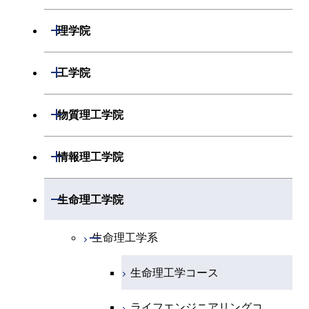
開閉
理学院
開閉
数学系
開閉
工学院
開閉
物理学系
数学コース
開閉
機械系
開閉
物質理工学院
開閉
化学系
物理学コース
開閉
システム制御系
機械コース
開閉
材料系
開閉
情報理工学院
開閉
地球惑星科学系
物質・情報卓越コース
化学コース
開閉
電気電子系
エネルギーコース
システム制御コース
開閉
応用化学系
材料コース
開閉
数理・計算科学系
開閉
生命理工学院
専門科目
エネルギーコース
地球惑星科学コース
開閉
情報通信系
エネルギー・情報コース
エンジニアリングデザイン
電気電子コース
専門科目
エネルギーコース
応用化学コース
開閉
情報工学系
数理・計算科学コース
コース
開閉
生命理工学系
エネルギー・情報コース
地球生命コース
開閉
経営工学系
エンジニアリングデザイン
エネルギーコース
情報通信コース
エネルギー・情報コース
エネルギーコース
専門科目
知能情報コース
情報工学コース
コース
人間医療科学技術コース
生命理工学コース
物質・情報卓越コース
専門科目
エネルギー・情報コース
エンジニアリングデザイン
経営工学コース
ライフエンジニアリングコ
エネルギー・情報コース
研究関連科目
ライフエンジニアリングコ
ライフエンジニアリングコ
コース
ライフエンジニアリングコ