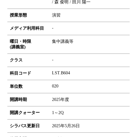
/ 森 俊明 / 田川 陽一
授業形態
演習
-
メディア利用科目
曜日・時限
集中講義等
(講義室)
-
クラス
LST.B604
科目コード
0
2
0
単位数
開講時期
2025年度
開講クォーター
1～2Q
シラバス更新日
2025年5月26日