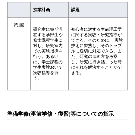
授業計画
課題
第1回
研究室に短期滞
初心者に対する生命理工学
在する学部生や
に関する実験・研究指導が
修士課程学生に
できる。そのために、 実験
対し、研究室内
技術に習熟し、そのトラブ
での実験指導を
ルに適切に対応できる。ま
行う。あるい
た、研究の進め方を考案
は、学士課程の
し、研究に行き詰まった時
学生実験おいて
にそれを解決することがで
実験指導を行
きる。
う。
準備学修(事前学修・復習)等についての指示