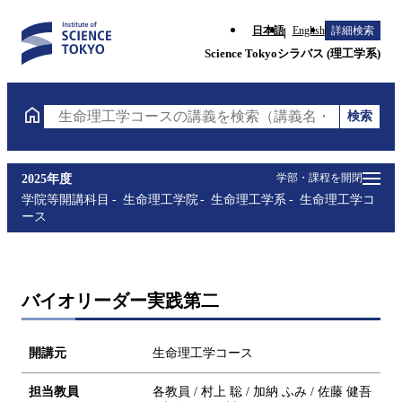
日本語
English
詳細検索
Science Tokyoシラバス (理工学系)
検索
生命理工学コースの講義を検索（講義名・科目コード
学部・課程を開閉
2025年度
学院等開講科目
生命理工学院
生命理工学系
生命理工学コ
ース
バイオリーダー実践第二
開講元
生命理工学コース
担当教員
各教員 / 村上 聡 / 加納 ふみ / 佐藤 健吾