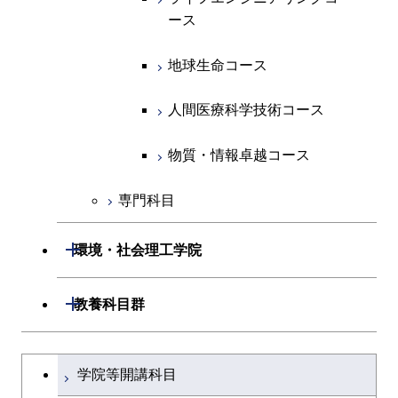
ース
ース
ース
ライフエンジニアリングコ
エンジニアリングデザイン
ース
ライフエンジニアリングコ
ース
ライフエンジニアリングコ
コース
原子核工学コース
ース
知能情報コース
原子核工学コース
ース
地球生命コース
原子核工学コース
人間医療科学技術コース
原子核工学コース
エネルギー・情報コース
人間医療科学技術コース
人間医療科学技術コース
人間医療科学技術コース
人間医療科学技術コース
物質・情報卓越コース
地球生命コース
人間医療科学技術コース
物質・情報卓越コース
物質・情報卓越コース
人間医療科学技術コース
物質・情報卓越コース
専門科目
物質・情報卓越コース
開閉
環境・社会理工学院
開閉
建築学系
開閉
教養科目群
開閉
土木・環境工学系
建築学コース
文系教養科目
大学院課程を切り替える
学院等開講科目
開閉
融合理工学系
エンジニアリングデザイン
土木工学コース