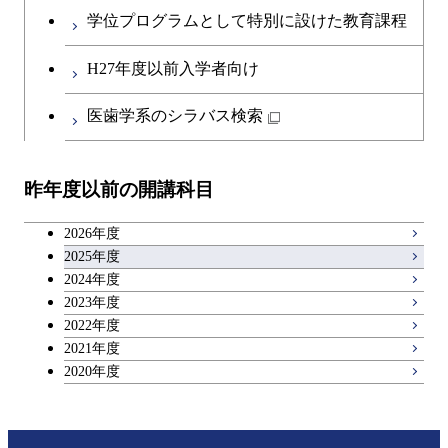
英語科目
コース
学位プログラムとして特別に設けた教育課程
開閉
社会・人間科学系
エンジニアリングデザイン
地球環境共創コース
第二外国語科目
都市・環境学コース
コース
H27年度以前入学者向け
開閉
イノベーション科学系
エネルギーコース
社会・人間科学コース
日本語・日本文化科目
医歯学系のシラバス検索
都市・環境学コース
開閉
技術経営専門職学位課程
エネルギー・情報コース
イノベーション科学コース
教職科目
昨年度以前の開講科目
専門科目
エンジニアリングデザイン
人間医療科学技術コース
技術経営専門職学位課程
キャリア科目
コース
2026年度
アントレプレナーシップ科目
2025年度
原子核工学コース
2024年度
2023年度
広域教養科目
物質・情報卓越コース
2022年度
2021年度
2020年度