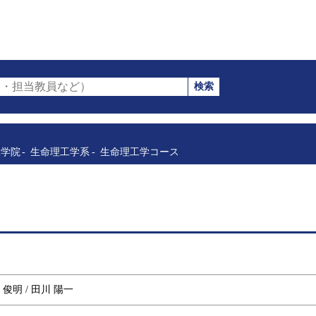
検索
・担当教員など）
工学院
生命理工学系
生命理工学コース
森 俊明 / 田川 陽一