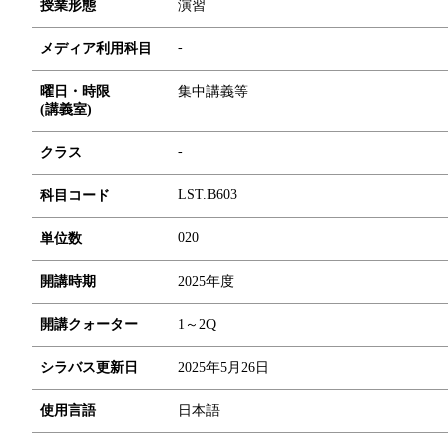
授業形態
演習
-
メディア利用科目
曜日・時限
集中講義等
(講義室)
-
クラス
LST.B603
科目コード
0
2
0
単位数
開講時期
2025年度
開講クォーター
1～2Q
シラバス更新日
2025年5月26日
使用言語
日本語