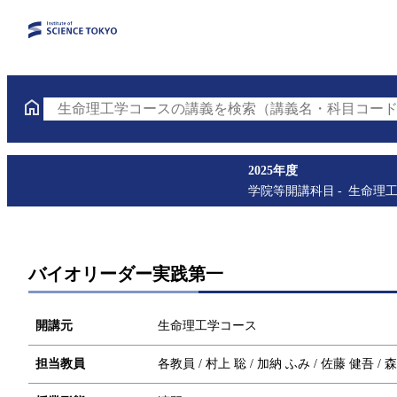
生命理工学コースの講義を検索（講義名・科目コード
2025年度
学院等開講科目
生命理
バイオリーダー実践第一
開講元
生命理工学コース
担当教員
各教員 / 村上 聡 / 加納 ふみ / 佐藤 健吾 / 