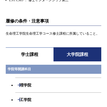
LST.C503 ： 修士インターンシップ第三
履修の条件・注意事項
生命理工学院生命理工学コース修士課程に所属していること。
学士課程
大学院課程
学院等開講科目
開閉
理学院
開閉
数学系
開閉
工学院