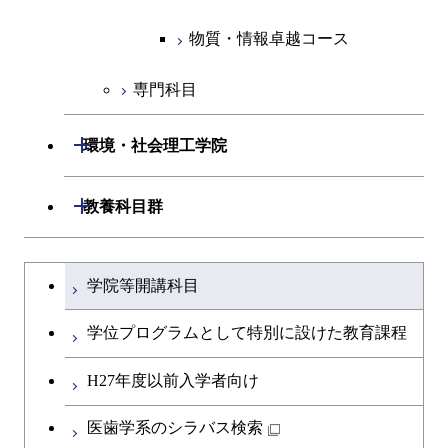
人間医療科学技術コース
物質・情報卓越コース
地球生命コース
人間医療科学技術コース
物質・情報卓越コース
物質・情報卓越コース
人間医療科学技術コース
物質・情報卓越コース
専門科目
物質・情報卓越コース
開閉
環境・社会理工学院
開閉
建築学系
開閉
教養科目群
開閉
土木・環境工学系
建築学コース
文系教養科目
大学院課程を切り替える
学院等開講科目
開閉
融合理工学系
エンジニアリングデザイン
土木工学コース
英語科目
コース
学位プログラムとして特別に設けた教育課程
開閉
社会・人間科学系
エンジニアリングデザイン
地球環境共創コース
第二外国語科目
都市・環境学コース
コース
H27年度以前入学者向け
開閉
イノベーション科学系
エネルギーコース
社会・人間科学コース
日本語・日本文化科目
医歯学系のシラバス検索
都市・環境学コース