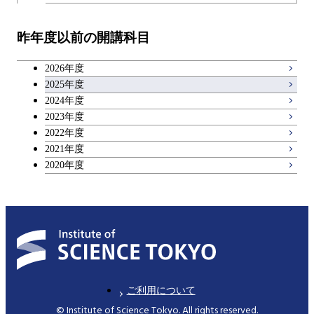
開閉
技術経営専門職学位課程
エネルギー・情報コース
イノベーション科学コース
教職科目
昨年度以前の開講科目
専門科目
エンジニアリングデザイン
人間医療科学技術コース
技術経営専門職学位課程
キャリア科目
コース
2026年度
アントレプレナーシップ科目
2025年度
原子核工学コース
2024年度
2023年度
広域教養科目
物質・情報卓越コース
2022年度
2021年度
2020年度
ご利用について
© Institute of Science Tokyo. All rights reserved.