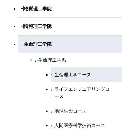
開閉
物理学系
数学コース
開閉
機械系
開閉
物質理工学院
開閉
化学系
物理学コース
開閉
システム制御系
機械コース
開閉
材料系
開閉
情報理工学院
開閉
地球惑星科学系
物質・情報卓越コース
化学コース
開閉
電気電子系
エネルギーコース
システム制御コース
開閉
応用化学系
材料コース
開閉
数理・計算科学系
開閉
生命理工学院
専門科目
エネルギーコース
地球惑星科学コース
開閉
情報通信系
エネルギー・情報コース
エンジニアリングデザイン
電気電子コース
専門科目
エネルギーコース
応用化学コース
開閉
情報工学系
数理・計算科学コース
コース
開閉
生命理工学系
エネルギー・情報コース
地球生命コース
開閉
経営工学系
エンジニアリングデザイン
エネルギーコース
情報通信コース
エネルギー・情報コース
エネルギーコース
専門科目
知能情報コース
情報工学コース
コース
人間医療科学技術コース
生命理工学コース
物質・情報卓越コース
専門科目
エネルギー・情報コース
エンジニアリングデザイン
経営工学コース
ライフエンジニアリングコ
エネルギー・情報コース
研究関連科目
ライフエンジニアリングコ
ライフエンジニアリングコ
コース
ライフエンジニアリングコ
ース
ース
ース
ライフエンジニアリングコ
エンジニアリングデザイン
ース
ライフエンジニアリングコ
ース
ライフエンジニアリングコ
コース
原子核工学コース
ース
知能情報コース
原子核工学コース
ース
地球生命コース
原子核工学コース
人間医療科学技術コース
原子核工学コース
エネルギー・情報コース
人間医療科学技術コース
人間医療科学技術コース
人間医療科学技術コース