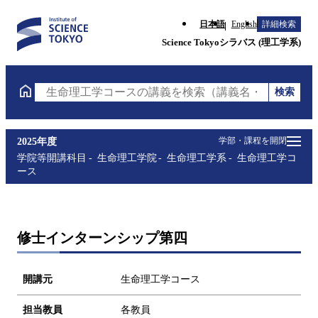
日本語
English
詳細検索
Science Tokyoシラバス (理工学系)
検索
生命理工学コースの講義を検索（講義名・科目コード
学部・課程を開閉
2025年度
学院等開講科目
生命理工学院
生命理工学系
生命理工学コ
ース
修士インターンシップ第四
開講元
生命理工学コース
担当教員
各教員