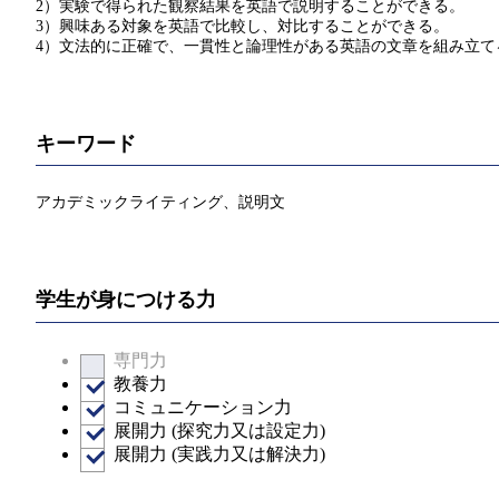
2）実験で得られた観察結果を英語で説明することができる。
3）興味ある対象を英語で比較し、対比することができる。
4）文法的に正確で、一貫性と論理性がある英語の文章を組み立て
キーワード
アカデミックライティング、説明文
学生が身につける力
専門力
教養力
コミュニケーション力
展開力 (探究力又は設定力)
展開力 (実践力又は解決力)