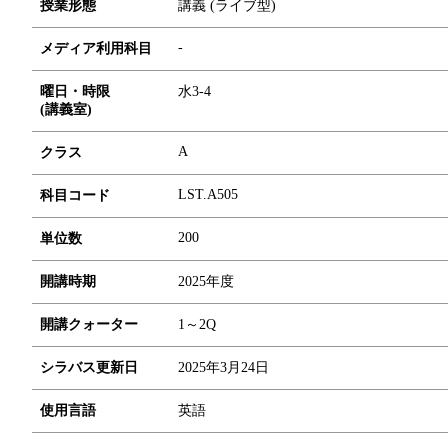
授業形態
講義 (ライブ型)
-
メディア利用科目
曜日・時限
水3-4
(講義室)
A
クラス
LST.A505
科目コード
2
0
0
単位数
開講時期
2025年度
開講クォーター
1～2Q
シラバス更新日
2025年3月24日
使用言語
英語