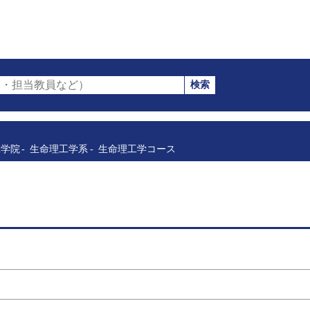
検索
・担当教員など）
工学院
生命理工学系
生命理工学コース