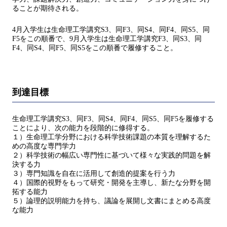
ることが期待される。
4月入学生は生命理工学講究S3、同F3、同S4、同F4、同S5、同
F5をこの順番で、9月入学生は生命理工学講究F3、同S3、同
F4、同S4、同F5、同S5をこの順番で履修すること。
到達目標
生命理工学講究S3、同F3、同S4、同F4、同S5、同F5を履修する
ことにより、次の能力を段階的に修得する。
１）生命理工学分野における科学技術課題の本質を理解するた
めの高度な専門学力
２）科学技術の幅広い専門性に基づいて様々な実践的問題を解
決する力
３）専門知識を自在に活用して創造的提案を行う力
４）国際的視野をもって研究・開発を主導し、新たな分野を開
拓する能力
５）論理的説明能力を持ち、議論を展開し文書にまとめる高度
な能力