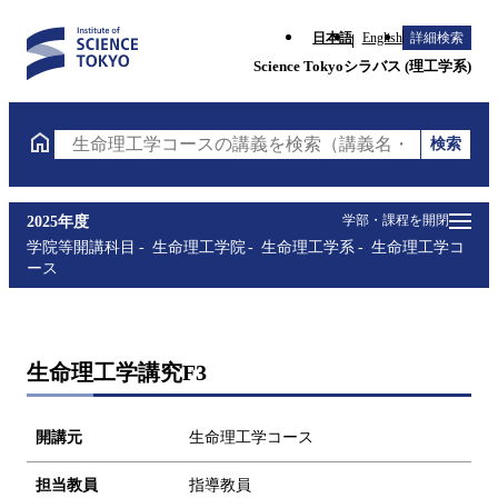
日本語
English
詳細検索
Science Tokyoシラバス (理工学系)
検索
生命理工学コースの講義を検索（講義名・科目コード
学部・課程を開閉
2025年度
学院等開講科目
生命理工学院
生命理工学系
生命理工学コ
ース
生命理工学講究F3
開講元
生命理工学コース
担当教員
指導教員