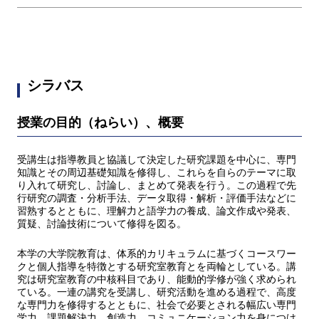
シラバス
授業の目的（ねらい）、概要
受講生は指導教員と協議して決定した研究課題を中心に、専門
知識とその周辺基礎知識を修得し、これらを自らのテーマに取
り入れて研究し、討論し、まとめて発表を行う。この過程で先
行研究の調査・分析手法、データ取得・解析・評価手法などに
習熟するとともに、理解力と語学力の養成、論文作成や発表、
質疑、討論技術について修得を図る。
本学の大学院教育は、体系的カリキュラムに基づくコースワー
クと個人指導を特徴とする研究室教育とを両輪としている。講
究は研究室教育の中核科目であり、能動的学修が強く求められ
ている。一連の講究を受講し、研究活動を進める過程で、高度
な専門力を修得するとともに、社会で必要とされる幅広い専門
学力、課題解決力、創造力、コミュニケーション力を身につけ