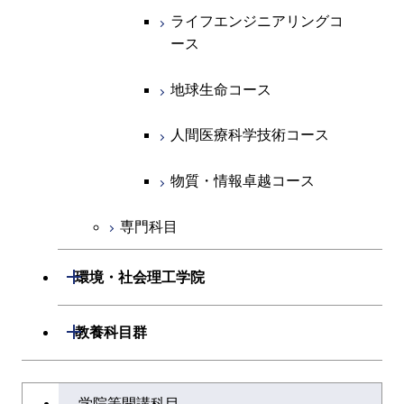
ライフエンジニアリングコ
エネルギー・情報コース
研究関連科目
ライフエンジニアリングコ
ライフエンジニアリングコ
コース
ライフエンジニアリングコ
ース
ース
ース
ライフエンジニアリングコ
エンジニアリングデザイン
ース
ライフエンジニアリングコ
ース
ライフエンジニアリングコ
コース
原子核工学コース
ース
知能情報コース
原子核工学コース
ース
地球生命コース
原子核工学コース
人間医療科学技術コース
原子核工学コース
エネルギー・情報コース
人間医療科学技術コース
人間医療科学技術コース
人間医療科学技術コース
人間医療科学技術コース
物質・情報卓越コース
地球生命コース
人間医療科学技術コース
物質・情報卓越コース
物質・情報卓越コース
人間医療科学技術コース
物質・情報卓越コース
専門科目
物質・情報卓越コース
開閉
環境・社会理工学院
開閉
建築学系
開閉
教養科目群
開閉
土木・環境工学系
建築学コース
文系教養科目
大学院課程を切り替える
学院等開講科目