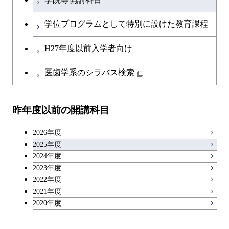
開閉
融合理工学系
エンジニアリングデザイン
土木工学コース
英語科目
コース
学位プログラムとして特別に設けた教育課程
開閉
社会・人間科学系
エンジニアリングデザイン
地球環境共創コース
第二外国語科目
都市・環境学コース
コース
H27年度以前入学者向け
開閉
イノベーション科学系
エネルギーコース
社会・人間科学コース
日本語・日本文化科目
医歯学系のシラバス検索
都市・環境学コース
開閉
技術経営専門職学位課程
エネルギー・情報コース
イノベーション科学コース
教職科目
昨年度以前の開講科目
専門科目
エンジニアリングデザイン
人間医療科学技術コース
技術経営専門職学位課程
キャリア科目
コース
2026年度
アントレプレナーシップ科目
2025年度
原子核工学コース
2024年度
2023年度
広域教養科目
物質・情報卓越コース
2022年度
2021年度
2020年度