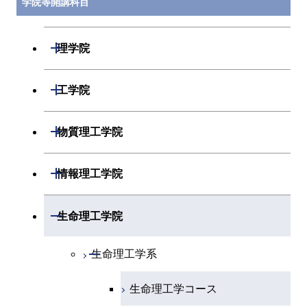
学院等開講科目
開閉
理学院
開閉
数学系
開閉
工学院
開閉
物理学系
数学コース
開閉
機械系
開閉
物質理工学院
開閉
化学系
物理学コース
開閉
システム制御系
機械コース
開閉
材料系
開閉
情報理工学院
開閉
地球惑星科学系
物質・情報卓越コース
化学コース
開閉
電気電子系
エネルギーコース
システム制御コース
開閉
応用化学系
材料コース
開閉
数理・計算科学系
開閉
生命理工学院
専門科目
エネルギーコース
地球惑星科学コース
開閉
情報通信系
エネルギー・情報コース
エンジニアリングデザイン
電気電子コース
専門科目
エネルギーコース
応用化学コース
開閉
情報工学系
数理・計算科学コース
コース
開閉
生命理工学系
エネルギー・情報コース
地球生命コース
開閉
経営工学系
エンジニアリングデザイン
エネルギーコース
情報通信コース
エネルギー・情報コース
エネルギーコース
専門科目
知能情報コース
情報工学コース
コース
人間医療科学技術コース
生命理工学コース
物質・情報卓越コース
専門科目
エネルギー・情報コース
エンジニアリングデザイン
経営工学コース