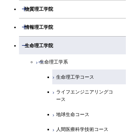
開閉
物理学系
数学コース
開閉
機械系
開閉
物質理工学院
開閉
化学系
物理学コース
開閉
システム制御系
機械コース
開閉
材料系
開閉
情報理工学院
開閉
地球惑星科学系
物質・情報卓越コース
化学コース
開閉
電気電子系
エネルギーコース
システム制御コース
開閉
応用化学系
材料コース
開閉
数理・計算科学系
開閉
生命理工学院
専門科目
エネルギーコース
地球惑星科学コース
開閉
情報通信系
エネルギー・情報コース
エンジニアリングデザイン
電気電子コース
専門科目
エネルギーコース
応用化学コース
開閉
情報工学系
数理・計算科学コース
コース
開閉
生命理工学系
エネルギー・情報コース
地球生命コース
開閉
経営工学系
エンジニアリングデザイン
エネルギーコース
情報通信コース
エネルギー・情報コース
エネルギーコース
専門科目
知能情報コース
情報工学コース
コース
人間医療科学技術コース
生命理工学コース
物質・情報卓越コース
専門科目
エネルギー・情報コース
エンジニアリングデザイン
経営工学コース
ライフエンジニアリングコ
エネルギー・情報コース
研究関連科目
ライフエンジニアリングコ
ライフエンジニアリングコ
コース
ライフエンジニアリングコ
ース
ース
ース
ライフエンジニアリングコ
エンジニアリングデザイン
ース
ライフエンジニアリングコ
ース
ライフエンジニアリングコ
コース
原子核工学コース
ース
知能情報コース
原子核工学コース
ース
地球生命コース
原子核工学コース
人間医療科学技術コース
原子核工学コース
エネルギー・情報コース
人間医療科学技術コース
人間医療科学技術コース
人間医療科学技術コース