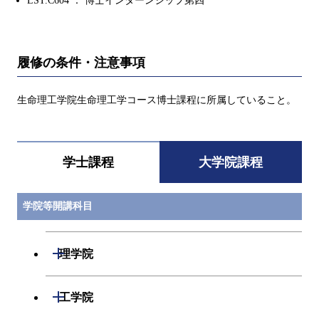
LST.C604 ： 博士インターンシップ第四
履修の条件・注意事項
生命理工学院生命理工学コース博士課程に所属していること。
学士課程
大学院課程
学院等開講科目
開閉
理学院
開閉
数学系
開閉
工学院