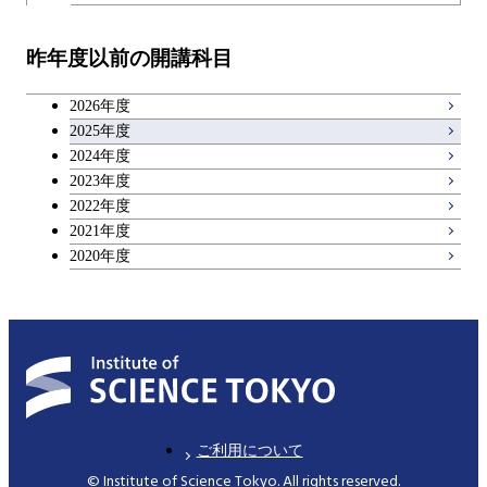
開閉
技術経営専門職学位課程
エネルギー・情報コース
イノベーション科学コース
教職科目
昨年度以前の開講科目
専門科目
エンジニアリングデザイン
人間医療科学技術コース
技術経営専門職学位課程
キャリア科目
コース
2026年度
アントレプレナーシップ科目
2025年度
原子核工学コース
2024年度
2023年度
広域教養科目
物質・情報卓越コース
2022年度
2021年度
2020年度
ご利用について
© Institute of Science Tokyo. All rights reserved.