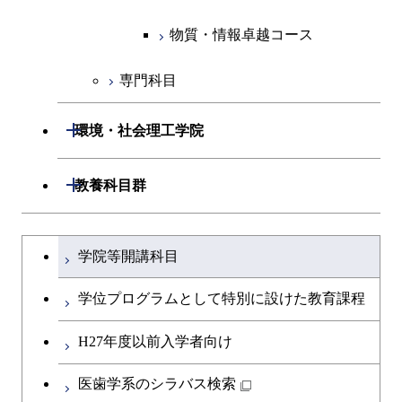
人間医療科学技術コース
物質・情報卓越コース
地球生命コース
人間医療科学技術コース
物質・情報卓越コース
物質・情報卓越コース
人間医療科学技術コース
物質・情報卓越コース
専門科目
物質・情報卓越コース
開閉
環境・社会理工学院
開閉
建築学系
開閉
教養科目群
開閉
土木・環境工学系
建築学コース
文系教養科目
大学院課程を切り替える
学院等開講科目
開閉
融合理工学系
エンジニアリングデザイン
土木工学コース
英語科目
コース
学位プログラムとして特別に設けた教育課程
開閉
社会・人間科学系
エンジニアリングデザイン
地球環境共創コース
第二外国語科目
都市・環境学コース
コース
H27年度以前入学者向け
開閉
イノベーション科学系
エネルギーコース
社会・人間科学コース
日本語・日本文化科目
医歯学系のシラバス検索
都市・環境学コース