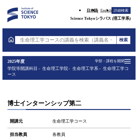
日本語
English
詳細検索
Science Tokyoシラバス (理工学系)
検索
生命理工学コースの講義を検索（講義名・科目コード
学部・課程を開閉
2025年度
学院等開講科目
生命理工学院
生命理工学系
生命理工学コ
ース
博士インターンシップ第二
開講元
生命理工学コース
担当教員
各教員