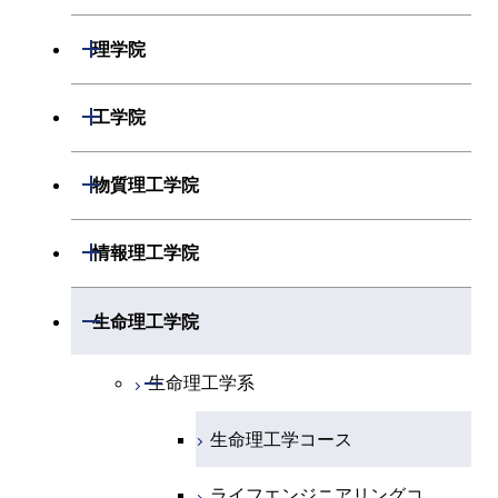
開閉
理学院
開閉
数学系
開閉
工学院
開閉
物理学系
数学コース
開閉
機械系
開閉
物質理工学院
開閉
化学系
物理学コース
開閉
システム制御系
機械コース
開閉
材料系
開閉
情報理工学院
開閉
地球惑星科学系
物質・情報卓越コース
化学コース
開閉
電気電子系
エネルギーコース
システム制御コース
開閉
応用化学系
材料コース
開閉
数理・計算科学系
開閉
生命理工学院
専門科目
エネルギーコース
地球惑星科学コース
開閉
情報通信系
エネルギー・情報コース
エンジニアリングデザイン
電気電子コース
専門科目
エネルギーコース
応用化学コース
開閉
情報工学系
数理・計算科学コース
コース
開閉
生命理工学系
エネルギー・情報コース
地球生命コース
開閉
経営工学系
エンジニアリングデザイン
エネルギーコース
情報通信コース
エネルギー・情報コース
エネルギーコース
専門科目
知能情報コース
情報工学コース
コース
人間医療科学技術コース
生命理工学コース
物質・情報卓越コース
専門科目
エネルギー・情報コース
エンジニアリングデザイン
経営工学コース
ライフエンジニアリングコ
エネルギー・情報コース
研究関連科目
ライフエンジニアリングコ
ライフエンジニアリングコ
コース
ライフエンジニアリングコ