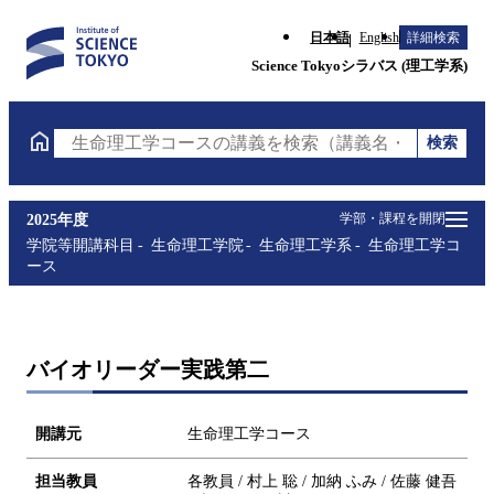
日本語
English
詳細検索
Science Tokyoシラバス (理工学系)
検索
生命理工学コースの講義を検索（講義名・科目コード
学部・課程を開閉
2025年度
学院等開講科目
生命理工学院
生命理工学系
生命理工学コ
ース
バイオリーダー実践第二
開講元
生命理工学コース
担当教員
各教員 / 村上 聡 / 加納 ふみ / 佐藤 健吾