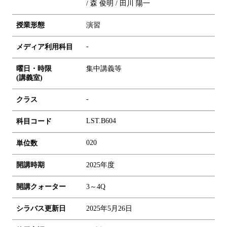
/ 森 俊明 / 田川 陽一
授業形態
演習
-
メディア利用科目
曜日・時限
集中講義等
(講義室)
-
クラス
LST.B604
科目コード
0
2
0
単位数
開講時期
2025年度
開講クォーター
3～4Q
シラバス更新日
2025年5月26日