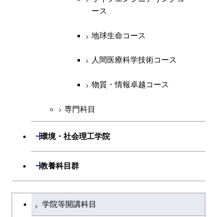
ース
ース
ース
ライフエンジニアリングコ
エンジニアリングデザイン
ース
ライフエンジニアリングコ
ース
ライフエンジニアリングコ
コース
原子核工学コース
ース
知能情報コース
原子核工学コース
ース
地球生命コース
原子核工学コース
人間医療科学技術コース
原子核工学コース
エネルギー・情報コース
人間医療科学技術コース
人間医療科学技術コース
人間医療科学技術コース
人間医療科学技術コース
物質・情報卓越コース
地球生命コース
人間医療科学技術コース
物質・情報卓越コース
物質・情報卓越コース
人間医療科学技術コース
物質・情報卓越コース
専門科目
物質・情報卓越コース
開閉
環境・社会理工学院
開閉
建築学系
開閉
教養科目群
開閉
土木・環境工学系
建築学コース
文系教養科目
大学院課程を切り替える
学院等開講科目
開閉
融合理工学系
エンジニアリングデザイン
土木工学コース