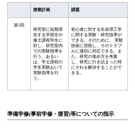
授業計画
課題
第1回
研究室に短期滞
初心者に対する生命理工学
在する学部生や
に関する実験・研究指導が
修士課程学生に
できる。そのために、 実験
対し、研究室内
技術に習熟し、そのトラブ
での実験指導を
ルに適切に対応できる。ま
行う。あるい
た、研究の進め方を考案
は、学士課程の
し、研究に行き詰まった時
学生実験おいて
にそれを解決することがで
実験指導を行
きる。
う。
準備学修(事前学修・復習)等についての指示