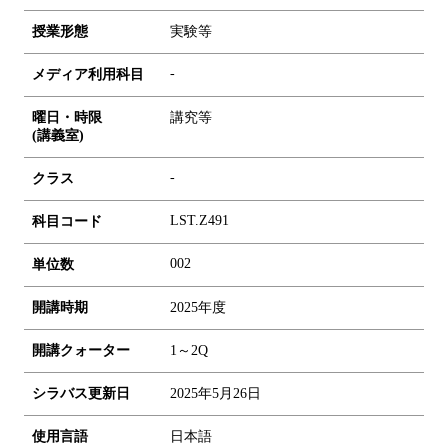
授業形態
実験等
-
メディア利用科目
曜日・時限
講究等
(講義室)
-
クラス
LST.Z491
科目コード
0
0
2
単位数
開講時期
2025年度
開講クォーター
1～2Q
シラバス更新日
2025年5月26日
使用言語
日本語