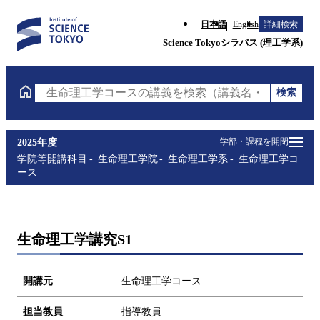
日本語
English
詳細検索
Science Tokyoシラバス (理工学系)
検索
生命理工学コースの講義を検索（講義名・科目コード
学部・課程を開閉
2025年度
学院等開講科目
生命理工学院
生命理工学系
生命理工学コ
ース
生命理工学講究S1
開講元
生命理工学コース
担当教員
指導教員