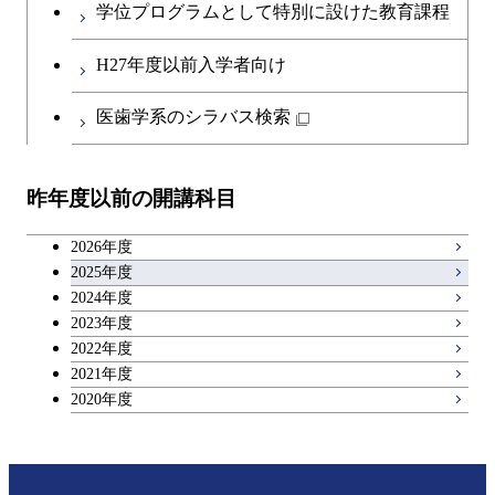
コース
学位プログラムとして特別に設けた教育課程
開閉
社会・人間科学系
エンジニアリングデザイン
地球環境共創コース
第二外国語科目
都市・環境学コース
コース
H27年度以前入学者向け
開閉
イノベーション科学系
エネルギーコース
社会・人間科学コース
日本語・日本文化科目
医歯学系のシラバス検索
都市・環境学コース
開閉
技術経営専門職学位課程
エネルギー・情報コース
イノベーション科学コース
教職科目
昨年度以前の開講科目
専門科目
エンジニアリングデザイン
人間医療科学技術コース
技術経営専門職学位課程
キャリア科目
コース
2026年度
アントレプレナーシップ科目
2025年度
原子核工学コース
2024年度
2023年度
広域教養科目
物質・情報卓越コース
2022年度
2021年度
2020年度