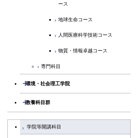
ース
ース
ライフエンジニアリングコ
エンジニアリングデザイン
ース
ライフエンジニアリングコ
ース
ライフエンジニアリングコ
コース
原子核工学コース
ース
知能情報コース
原子核工学コース
ース
地球生命コース
原子核工学コース
人間医療科学技術コース
原子核工学コース
エネルギー・情報コース
人間医療科学技術コース
人間医療科学技術コース
人間医療科学技術コース
人間医療科学技術コース
物質・情報卓越コース
地球生命コース
人間医療科学技術コース
物質・情報卓越コース
物質・情報卓越コース
人間医療科学技術コース
物質・情報卓越コース
専門科目
物質・情報卓越コース
開閉
環境・社会理工学院
開閉
建築学系
開閉
教養科目群
開閉
土木・環境工学系
建築学コース
文系教養科目
大学院課程を切り替える
学院等開講科目
開閉
融合理工学系
エンジニアリングデザイン
土木工学コース
英語科目