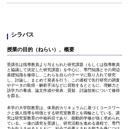
シラバス
授業の目的（ねらい）、概要
受講生は指導教員より与えられた研究課題（もしくは指導教員
と協議して決定した研究課題）を中心に、専門知識とその周辺
基礎知識を修得し、これらを自らのテーマに取り入れて研究
し、討論し、まとめて発表を行う。この過程で先行研究の調査
やデータの取得・解析手法などに習熟するとともに、理解力と
語学力の養成、論文作成や発表、質疑、討論技術について修得
を図る。
本学の大学院教育は、体系的カリキュラムに基づくコースワー
クと個人指導を特徴とする研究室教育とを両輪としている。講
究は研究室教育の中核科目であり、能動的学修が強く求められ
ている。一連の講究を受講し、研究活動を進める過程で、専門
力を向上させるとともに、社会で必要とされる能力を身につけ