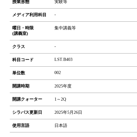
授業形態
実験等
-
メディア利用科目
曜日・時限
集中講義等
(講義室)
-
クラス
LST.B403
科目コード
0
0
2
単位数
開講時期
2025年度
開講クォーター
1～2Q
シラバス更新日
2025年5月26日
使用言語
日本語