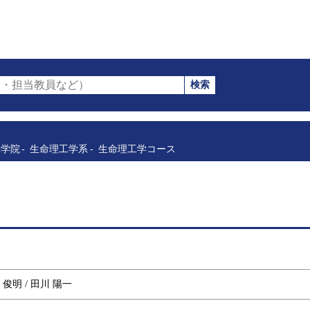
検索
・担当教員など）
工学院
生命理工学系
生命理工学コース
森 俊明 / 田川 陽一