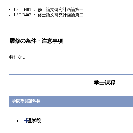
LST.B401 ： 修士論文研究計画論第一
LST.B402 ： 修士論文研究計画論第二
履修の条件・注意事項
特になし
学士課程
学院等開講科目
開閉
理学院