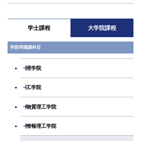
学士課程
大学院課程
学院等開講科目
開閉
理学院
開閉
数学系
開閉
工学院
開閉
物理学系
数学コース
開閉
機械系
開閉
物質理工学院
開閉
化学系
物理学コース
開閉
システム制御系
機械コース
開閉
材料系
開閉
情報理工学院
開閉
地球惑星科学系
物質・情報卓越コース
化学コース
開閉
電気電子系
エネルギーコース
システム制御コース
開閉
応用化学系
材料コース