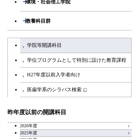
開閉
環境・社会理工学院
開閉
建築学系
開閉
教養科目群
開閉
土木・環境工学系
建築学コース
文系教養科目
大学院課程を切り替える
学院等開講科目
開閉
融合理工学系
エンジニアリングデザイン
土木工学コース
英語科目
コース
学位プログラムとして特別に設けた教育課程
開閉
社会・人間科学系
エンジニアリングデザイン
地球環境共創コース
第二外国語科目
都市・環境学コース
コース
H27年度以前入学者向け
開閉
イノベーション科学系
エネルギーコース
社会・人間科学コース
日本語・日本文化科目
医歯学系のシラバス検索
都市・環境学コース
開閉
技術経営専門職学位課程
エネルギー・情報コース
イノベーション科学コース
教職科目
昨年度以前の開講科目
専門科目
エンジニアリングデザイン
人間医療科学技術コース
技術経営専門職学位課程
キャリア科目
コース
2026年度
アントレプレナーシップ科目
2025年度
原子核工学コース