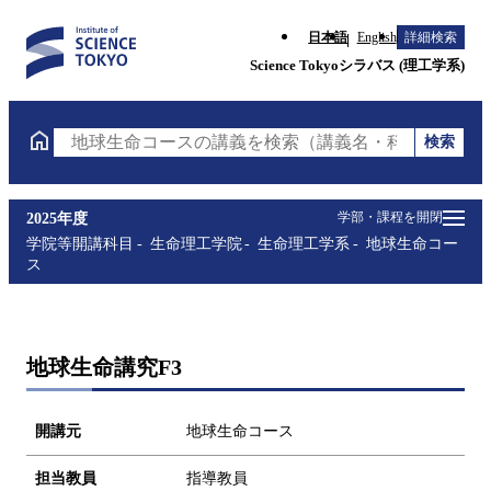
日本語
English
詳細検索
Science Tokyoシラバス (理工学系)
検索
地球生命コースの講義を検索（講義名・科目コード・
学部・課程を開閉
2025年度
学院等開講科目
生命理工学院
生命理工学系
地球生命コー
ス
地球生命講究F3
開講元
地球生命コース
担当教員
指導教員