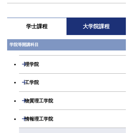
学士課程
大学院課程
学院等開講科目
開閉
理学院
開閉
数学系
開閉
工学院
開閉
物理学系
数学コース
開閉
機械系
開閉
物質理工学院
開閉
化学系
物理学コース
開閉
システム制御系
機械コース
開閉
材料系
開閉
情報理工学院
開閉
地球惑星科学系
物質・情報卓越コース
化学コース
開閉
電気電子系
エネルギーコース
システム制御コース
開閉
応用化学系
材料コース