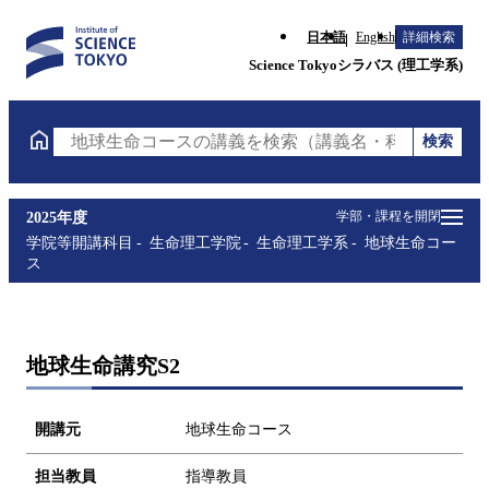
日本語
English
詳細検索
Science Tokyoシラバス (理工学系)
検索
地球生命コースの講義を検索（講義名・科目コード・
学部・課程を開閉
2025年度
学院等開講科目
生命理工学院
生命理工学系
地球生命コー
ス
地球生命講究S2
開講元
地球生命コース
担当教員
指導教員