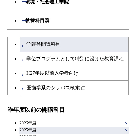
開閉
環境・社会理工学院
開閉
建築学系
開閉
教養科目群
開閉
土木・環境工学系
建築学コース
文系教養科目
大学院課程を切り替える
学院等開講科目
開閉
融合理工学系
エンジニアリングデザイン
土木工学コース
英語科目
コース
学位プログラムとして特別に設けた教育課程
開閉
社会・人間科学系
エンジニアリングデザイン
地球環境共創コース
第二外国語科目
都市・環境学コース
コース
H27年度以前入学者向け
開閉
イノベーション科学系
エネルギーコース
社会・人間科学コース
日本語・日本文化科目
医歯学系のシラバス検索
都市・環境学コース
開閉
技術経営専門職学位課程
エネルギー・情報コース
イノベーション科学コース
教職科目
昨年度以前の開講科目
専門科目
エンジニアリングデザイン
人間医療科学技術コース
技術経営専門職学位課程
キャリア科目
コース
2026年度
アントレプレナーシップ科目
2025年度
原子核工学コース