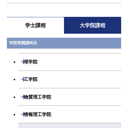
学士課程
大学院課程
学院等開講科目
開閉
理学院
開閉
数学系
開閉
工学院
開閉
物理学系
数学コース
開閉
機械系
開閉
物質理工学院
開閉
化学系
物理学コース
開閉
システム制御系
機械コース
開閉
材料系
開閉
情報理工学院
開閉
地球惑星科学系
物質・情報卓越コース
化学コース
開閉
電気電子系
エネルギーコース
システム制御コース
開閉
応用化学系
材料コース