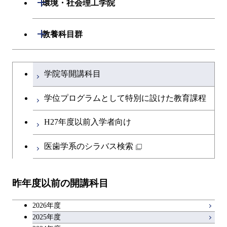
開閉
環境・社会理工学院
開閉
建築学系
開閉
教養科目群
開閉
土木・環境工学系
建築学コース
文系教養科目
大学院課程を切り替える
学院等開講科目
開閉
融合理工学系
エンジニアリングデザイン
土木工学コース
英語科目
コース
学位プログラムとして特別に設けた教育課程
開閉
社会・人間科学系
エンジニアリングデザイン
地球環境共創コース
第二外国語科目
都市・環境学コース
コース
H27年度以前入学者向け
開閉
イノベーション科学系
エネルギーコース
社会・人間科学コース
日本語・日本文化科目
医歯学系のシラバス検索
都市・環境学コース
開閉
技術経営専門職学位課程
エネルギー・情報コース
イノベーション科学コース
教職科目
昨年度以前の開講科目
専門科目
エンジニアリングデザイン
人間医療科学技術コース
技術経営専門職学位課程
キャリア科目
コース
2026年度
アントレプレナーシップ科目
2025年度
原子核工学コース