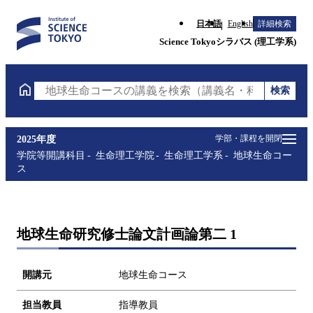
日本語
English
詳細検索
Science Tokyoシラバス (理工学系)
検索
地球生命コースの講義を検索（講義名・科目コード・
学部・課程を開閉
2025年度
学院等開講科目
生命理工学院
生命理工学系
地球生命コー
ス
地球生命研究修士論文計画論第二 1
開講元
地球生命コース
担当教員
指導教員