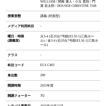
WILLIAM / 関根 康人 / 小玉 貴則 / 門
屋 辰太郎 / HOUSER CHRISTINE TAB
授業形態
講義 (対面型)
-
メディア利用科目
曜日・時限
火3-4 (石川台7号館(ELSI-1)三島ホー
(講義室)
ル) / 金3-4 (石川台7号館(ELSI-1)三島ホ
ール)
-
クラス
ELS.C403
科目コード
2
0
0
単位数
開講時期
2025年度
3Q
開講クォーター
シラバス更新日
2025年10月21日