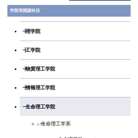
学院等開講科目
開閉
理学院
開閉
数学系
開閉
工学院
開閉
物理学系
数学コース
開閉
機械系
開閉
物質理工学院
開閉
化学系
物理学コース
開閉
システム制御系
機械コース
開閉
材料系
開閉
情報理工学院
開閉
地球惑星科学系
物質・情報卓越コース
化学コース
開閉
電気電子系
エネルギーコース
システム制御コース
開閉
応用化学系
材料コース
開閉
数理・計算科学系
開閉
生命理工学院
専門科目
エネルギーコース
地球惑星科学コース
開閉
情報通信系
エネルギー・情報コース
エンジニアリングデザイン
電気電子コース
専門科目
エネルギーコース
応用化学コース
開閉
情報工学系
数理・計算科学コース
コース
開閉
生命理工学系
エネルギー・情報コース
地球生命コース
開閉
経営工学系
エンジニアリングデザイン
エネルギーコース
情報通信コース
エネルギー・情報コース
エネルギーコース
専門科目
知能情報コース
情報工学コース
コース
人間医療科学技術コース