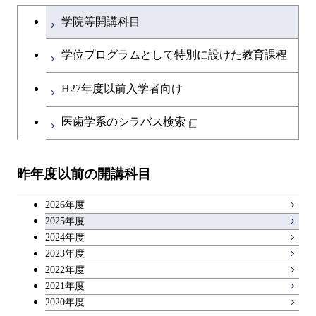
文系教養科目
大学院課程を切り替える
学院等開講科目
開閉
融合理工学系
エンジニアリングデザイン
土木工学コース
英語科目
コース
学位プログラムとして特別に設けた教育課程
開閉
社会・人間科学系
エンジニアリングデザイン
地球環境共創コース
第二外国語科目
都市・環境学コース
コース
H27年度以前入学者向け
開閉
イノベーション科学系
エネルギーコース
社会・人間科学コース
日本語・日本文化科目
医歯学系のシラバス検索
都市・環境学コース
開閉
技術経営専門職学位課程
エネルギー・情報コース
イノベーション科学コース
教職科目
昨年度以前の開講科目
専門科目
エンジニアリングデザイン
人間医療科学技術コース
技術経営専門職学位課程
キャリア科目
コース
2026年度
アントレプレナーシップ科目
2025年度
原子核工学コース
2024年度
2023年度
広域教養科目
物質・情報卓越コース
2022年度
2021年度
2020年度