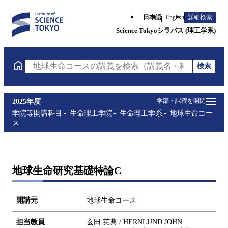
日本語
English
詳細検索
Science Tokyoシラバス (理工学系)
検索
地球生命コースの講義を検索（講義名・科目コード・
学部・課程を開閉
2025年度
学院等開講科目
生命理工学院
生命理工学系
地球生命コー
ス
地球生命研究基礎特論C
開講元
地球生命コース
担当教員
玄田 英典 / HERNLUND JOHN