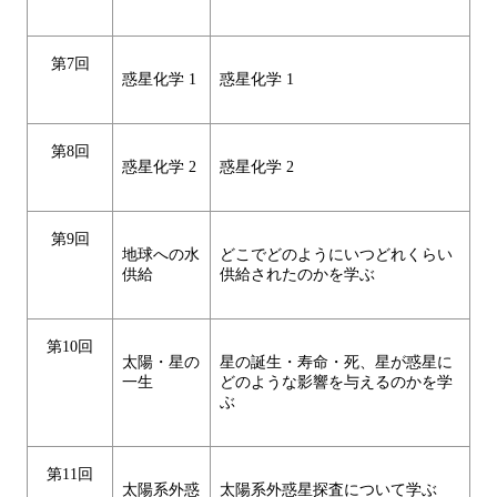
第7回
惑星化学 1
惑星化学 1
第8回
惑星化学 2
惑星化学 2
第9回
地球への水
どこでどのようにいつどれくらい
供給
供給されたのかを学ぶ
第10回
太陽・星の
星の誕生・寿命・死、星が惑星に
一生
どのような影響を与えるのかを学
ぶ
第11回
太陽系外惑
太陽系外惑星探査について学ぶ