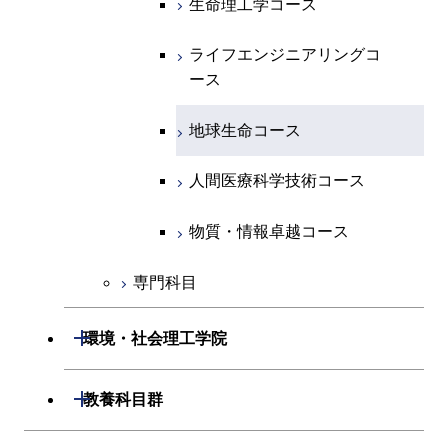
生命理工学コース
物質・情報卓越コース
専門科目
エネルギー・情報コース
エンジニアリングデザイン
経営工学コース
ライフエンジニアリングコ
エネルギー・情報コース
研究関連科目
ライフエンジニアリングコ
ライフエンジニアリングコ
コース
ライフエンジニアリングコ
ース
ース
ース
ライフエンジニアリングコ
エンジニアリングデザイン
ース
ライフエンジニアリングコ
ース
ライフエンジニアリングコ
コース
原子核工学コース
ース
知能情報コース
原子核工学コース
ース
地球生命コース
原子核工学コース
人間医療科学技術コース
原子核工学コース
エネルギー・情報コース
人間医療科学技術コース
人間医療科学技術コース
人間医療科学技術コース
人間医療科学技術コース
物質・情報卓越コース
地球生命コース
人間医療科学技術コース
物質・情報卓越コース
物質・情報卓越コース
人間医療科学技術コース
物質・情報卓越コース
専門科目
物質・情報卓越コース
開閉
環境・社会理工学院
開閉
建築学系
開閉
教養科目群
開閉
土木・環境工学系
建築学コース