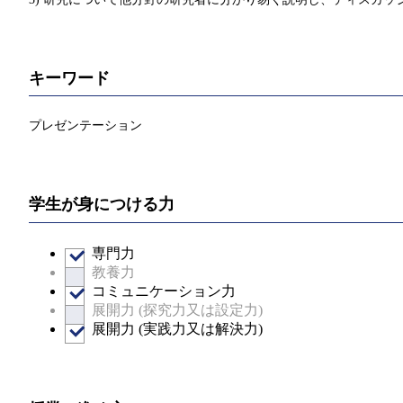
キーワード
プレゼンテーション
学生が身につける力
専門力
教養力
コミュニケーション力
展開力 (探究力又は設定力)
展開力 (実践力又は解決力)