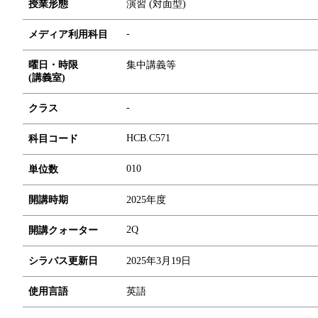
授業形態
演習 (対面型)
-
メディア利用科目
曜日・時限
集中講義等
(講義室)
-
クラス
HCB.C571
科目コード
0
1
0
単位数
開講時期
2025年度
2Q
開講クォーター
シラバス更新日
2025年3月19日
使用言語
英語