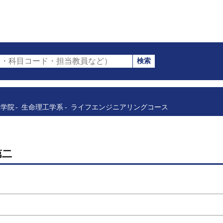
検索
・科目コード・担当教員など）
工学院
生命理工学系
ライフエンジニアリングコース
第二