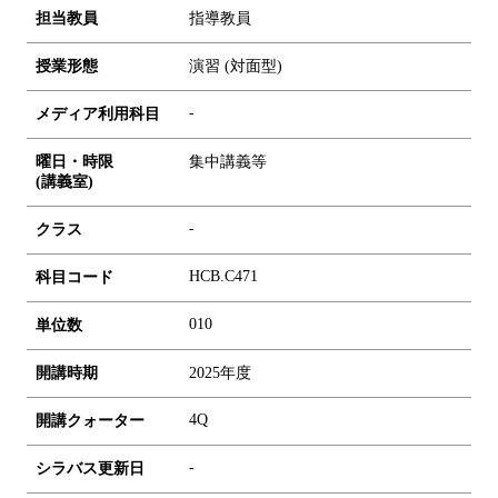
担当教員
指導教員
授業形態
演習 (対面型)
-
メディア利用科目
曜日・時限
集中講義等
(講義室)
-
クラス
HCB.C471
科目コード
0
1
0
単位数
開講時期
2025年度
4Q
開講クォーター
-
シラバス更新日