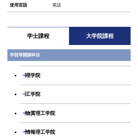
使用言語
英語
学士課程
大学院課程
学院等開講科目
開閉
理学院
開閉
数学系
開閉
工学院
開閉
物理学系
数学コース
開閉
機械系
開閉
物質理工学院
開閉
化学系
物理学コース
開閉
システム制御系
機械コース
開閉
材料系
開閉
情報理工学院
開閉