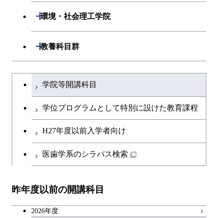
物質・情報卓越コース
開閉
環境・社会理工学院
開閉
建築学系
開閉
教養科目群
開閉
土木・環境工学系
建築学コース
文系教養科目
大学院課程を切り替える
学院等開講科目
開閉
融合理工学系
エンジニアリングデザイン
土木工学コース
英語科目
コース
学位プログラムとして特別に設けた教育課程
開閉
社会・人間科学系
エンジニアリングデザイン
地球環境共創コース
第二外国語科目
都市・環境学コース
コース
H27年度以前入学者向け
開閉
イノベーション科学系
エネルギーコース
社会・人間科学コース
日本語・日本文化科目
医歯学系のシラバス検索
都市・環境学コース
開閉
技術経営専門職学位課程
エネルギー・情報コース
イノベーション科学コース
教職科目
昨年度以前の開講科目
専門科目
エンジニアリングデザイン
人間医療科学技術コース
技術経営専門職学位課程
キャリア科目
コース
2026年度