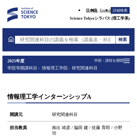
日本語
English
詳細検索
Science Tokyoシラバス (理工学系)
検索
研究関連科目の講義を検索（講義名・科目コード・担
学部・課程を開閉
2025年度
学院等開講科目
情報理工学院
研究関連科目
情報理工学インターンシップA
開講元
研究関連科目
担当教員
南出 靖彦 / 脇田 建 / 佐藤 育郎 / 小野
功