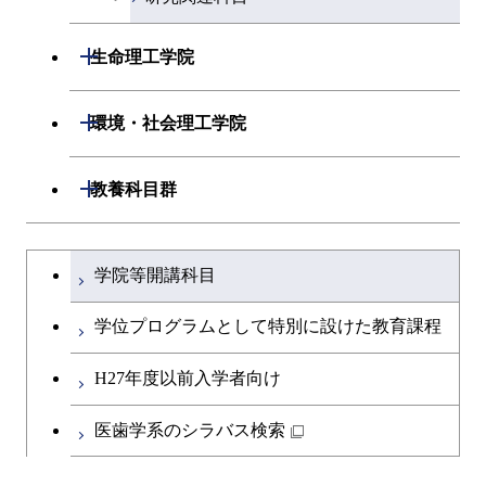
ース
ース
ース
ライフエンジニアリングコ
エンジニアリングデザイン
ライフエンジニアリングコ
開閉
ース
ライフエンジニアリングコ
コース
生命理工学院
原子核工学コース
ース
知能情報コース
原子核工学コース
ース
原子核工学コース
開閉
生命理工学系
開閉
人間医療科学技術コース
原子核工学コース
環境・社会理工学院
エネルギー・情報コース
人間医療科学技術コース
人間医療科学技術コース
人間医療科学技術コース
専門科目
生命理工学コース
物質・情報卓越コース
地球生命コース
開閉
建築学系
開閉
人間医療科学技術コース
教養科目群
物質・情報卓越コース
ライフエンジニアリングコ
人間医療科学技術コース
開閉
土木・環境工学系
建築学コース
物質・情報卓越コース
文系教養科目
大学院課程を切り替える
ース
学院等開講科目
物質・情報卓越コース
開閉
融合理工学系
エンジニアリングデザイン
土木工学コース
英語科目
地球生命コース
コース
学位プログラムとして特別に設けた教育課程
開閉
社会・人間科学系
エンジニアリングデザイン
地球環境共創コース
第二外国語科目
人間医療科学技術コース
都市・環境学コース
コース
H27年度以前入学者向け
開閉
イノベーション科学系
エネルギーコース
社会・人間科学コース
日本語・日本文化科目
物質・情報卓越コース
医歯学系のシラバス検索
都市・環境学コース
開閉
技術経営専門職学位課程
エネルギー・情報コース
イノベーション科学コース
教職科目