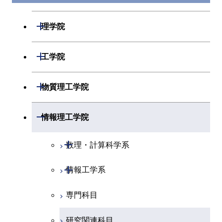
開閉
理学院
開閉
数学系
開閉
工学院
開閉
物理学系
数学コース
開閉
機械系
開閉
物質理工学院
開閉
化学系
物理学コース
開閉
システム制御系
機械コース
開閉
材料系
開閉
情報理工学院
開閉
地球惑星科学系
物質・情報卓越コース
化学コース
開閉
電気電子系
エネルギーコース
システム制御コース
開閉
応用化学系
材料コース
開閉
数理・計算科学系
専門科目
エネルギーコース
地球惑星科学コース
開閉
情報通信系
エネルギー・情報コース
エンジニアリングデザイン
電気電子コース
専門科目
エネルギーコース
応用化学コース
開閉
情報工学系
数理・計算科学コース
コース
エネルギー・情報コース
地球生命コース
開閉
経営工学系
エンジニアリングデザイン
エネルギーコース
情報通信コース
エネルギー・情報コース
エネルギーコース
専門科目
知能情報コース
情報工学コース
コース
人間医療科学技術コース
物質・情報卓越コース
専門科目
エネルギー・情報コース
エンジニアリングデザイン
経営工学コース
ライフエンジニアリングコ
エネルギー・情報コース
研究関連科目
ライフエンジニアリングコ
ライフエンジニアリングコ
コース