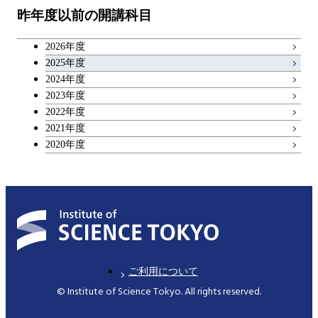
昨年度以前の開講科目
専門科目
エンジニアリングデザイン
人間医療科学技術コース
技術経営専門職学位課程
キャリア科目
コース
2026年度
アントレプレナーシップ科目
2025年度
原子核工学コース
2024年度
2023年度
広域教養科目
物質・情報卓越コース
2022年度
2021年度
2020年度
ご利用について
© Institute of Science Tokyo. All rights reserved.