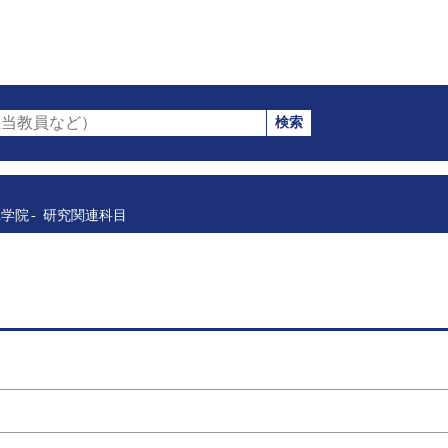
検索
当教員など）
工学院
研究関連科目