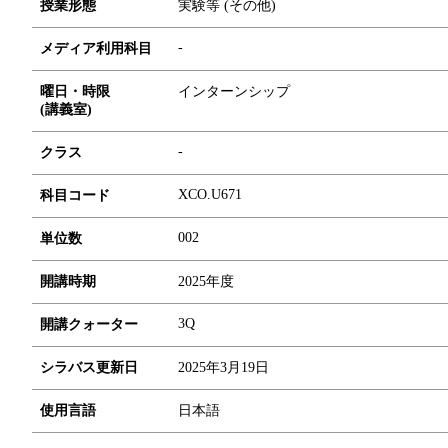
授業形態
実験等 (その他)
-
メディア利用科目
曜日・時限
インターンシップ
(講義室)
-
クラス
XCO.U671
科目コード
0
0
2
単位数
開講時期
2025年度
3Q
開講クォーター
シラバス更新日
2025年3月19日
使用言語
日本語