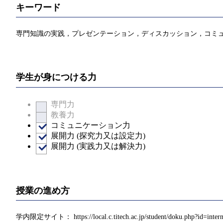
キーワード
専門知識の実践，プレゼンテーション，ディスカッション，コミ
学生が身につける力
専門力
教養力
コミュニケーション力
展開力 (探究力又は設定力)
展開力 (実践力又は解決力)
授業の進め方
学内限定サイト： https://local.c.titech.ac.jp/student/doku.php?id=interns