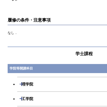
履修の条件・注意事項
なし．
学士課程
学院等開講科目
開閉
理学院
開閉
数学系
開閉
工学院