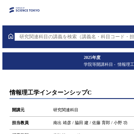
研究関連科目の講義を検索（講義名・科目コード・担
2025年度
学院等開講科目
情報理
情報理工学インターンシップC
開講元
研究関連科目
担当教員
南出 靖彦 / 脇田 建 / 佐藤 育郎 / 小野 功