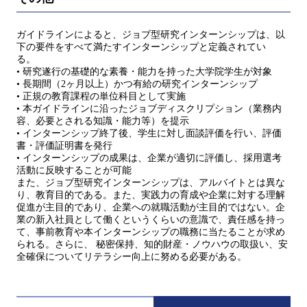
ガイドラインによると、ジョブ型研究インターンシップは、以
下の要件をすべて満たすインターンシップと定義されてい
る。
• 研究遂行の基礎的な素養・能力を持った大学院学生が対象
• 長期間（2ヶ月以上）かつ有給の研究インターンシップ
• 正規の教育課程の単位科目として実施
• 本ガイドラインに沿ったジョブディスクリプション（業務内
容、必要とされる知識・能力等）を提示
• インターンシップ終了後、学生に対し面談評価を行い、評価
書・評価証明書を発行
• インターンシップの成果は、企業が適切に評価し、採用選考
活動に反映することが可能
また、ジョブ型研究インターンシップは、アルバイトとは異な
り、教育目的である。また、実践力の育成や企業に対する理解
促進が主目的であり、企業への就職活動が主目的ではない。企
業の新入社員として働くというくらいの意識で、責任感を持っ
て、事前教育や本インターンシップの職務に当たることが求め
られる。さらに、 秘密保持、知的財産・ノウハウの取扱い、安
全確保についてリテラシー向上に努める必要がある。