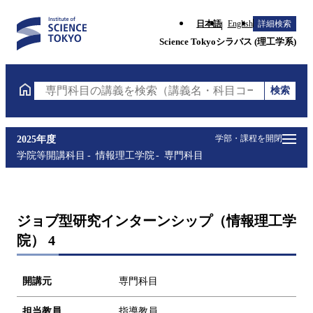
日本語
English
詳細検索
Science Tokyoシラバス (理工学系)
検索
専門科目の講義を検索（講義名・科目コード・担当教
学部・課程を開閉
2025年度
学院等開講科目
情報理工学院
専門科目
ジョブ型研究インターンシップ（情報理工学
院） 4
開講元
専門科目
担当教員
指導教員