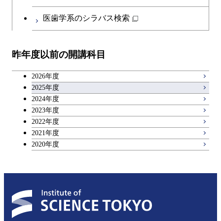
開閉
イノベーション科学系
エネルギーコース
社会・人間科学コース
日本語・日本文化科目
物質・情報卓越コース
医歯学系のシラバス検索
都市・環境学コース
開閉
技術経営専門職学位課程
エネルギー・情報コース
イノベーション科学コース
教職科目
昨年度以前の開講科目
専門科目
エンジニアリングデザイン
人間医療科学技術コース
技術経営専門職学位課程
キャリア科目
コース
2026年度
アントレプレナーシップ科目
2025年度
原子核工学コース
2024年度
2023年度
広域教養科目
物質・情報卓越コース
2022年度
2021年度
2020年度