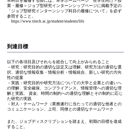
本科目を履修する際には、本学ホームページ 在学生向け＞授
業・履修＞ジョブ型研究インターンシップページに掲載予定の
「ジョブ型研究インターンシップ科目の履修について」を必ず
参照すること。
https://www.titech.ac.jp/student/students/life
到達目標
以下の各項目及びそれらを総合して向上がみられること
－研究：研究目的の適切な設定又は理解、研究方法の適切な選
択、適切な情報収集・情報分析・情報統合、新しい研究の方向
性の提案
－実践：研究目的や研究方法についての大学と企業との違いへ
の理解、安全確保、コンプライアンス、情報管理への適切な理
解と実践、 資金、時間の制約への適切な理解とその制約に応じ
た研究の実践
－対人・チームワーク（業務遂行に当たっての適切な他者との
コミュニケーション、上司、同僚との適切なチームワーク
また、ジョブディスクリプションを踏まえ、初期の目標を達成
すること。