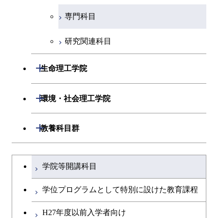
エネルギー・情報コース
地球生命コース
開閉
経営工学系
エンジニアリングデザイン
エネルギーコース
情報通信コース
エネルギー・情報コース
エネルギーコース
専門科目
知能情報コース
情報工学コース
コース
人間医療科学技術コース
物質・情報卓越コース
専門科目
エネルギー・情報コース
エンジニアリングデザイン
経営工学コース
ライフエンジニアリングコ
エネルギー・情報コース
研究関連科目
ライフエンジニアリングコ
ライフエンジニアリングコ
コース
ース
ース
ース
ライフエンジニアリングコ
エンジニアリングデザイン
ライフエンジニアリングコ
開閉
ース
ライフエンジニアリングコ
コース
生命理工学院
原子核工学コース
ース
知能情報コース
原子核工学コース
ース
原子核工学コース
開閉
生命理工学系
開閉
人間医療科学技術コース
原子核工学コース
環境・社会理工学院
エネルギー・情報コース
人間医療科学技術コース
人間医療科学技術コース
人間医療科学技術コース
専門科目
生命理工学コース
物質・情報卓越コース
地球生命コース
開閉
建築学系
開閉
人間医療科学技術コース
教養科目群
物質・情報卓越コース
ライフエンジニアリングコ
人間医療科学技術コース
開閉
土木・環境工学系
建築学コース
物質・情報卓越コース
文系教養科目
大学院課程を切り替える
ース
学院等開講科目
物質・情報卓越コース
開閉
融合理工学系
エンジニアリングデザイン
土木工学コース
英語科目
地球生命コース
コース
学位プログラムとして特別に設けた教育課程
開閉
社会・人間科学系
エンジニアリングデザイン
地球環境共創コース
第二外国語科目
人間医療科学技術コース
都市・環境学コース
コース
H27年度以前入学者向け