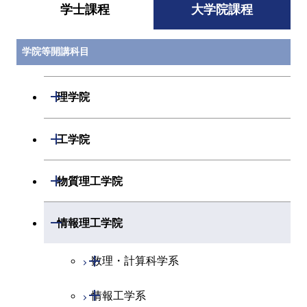
学士課程
大学院課程
学院等開講科目
開閉
理学院
開閉
数学系
開閉
工学院
開閉
物理学系
数学コース
開閉
機械系
開閉
物質理工学院
開閉
化学系
物理学コース
開閉
システム制御系
機械コース
開閉
材料系
開閉
情報理工学院
開閉
地球惑星科学系
物質・情報卓越コース
化学コース
開閉
電気電子系
エネルギーコース
システム制御コース
開閉
応用化学系
材料コース
開閉
数理・計算科学系
専門科目
エネルギーコース
地球惑星科学コース
開閉
情報通信系
エネルギー・情報コース
エンジニアリングデザイン
電気電子コース
専門科目
エネルギーコース
応用化学コース
開閉
情報工学系
数理・計算科学コース
コース