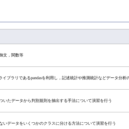
御文，関数等
onのライブラリであるpandasを利用し，記述統計や推測統計などデータ分
ついたデータから判別規則を抽出する手法について演習を行う
ないデータをいくつかのクラスに分ける方法について演習を行う