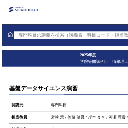
専門科目の講義を検索（講義名・科目コード・担当教
2025年度
学院等開講科目
情報理
基盤データサイエンス演習
開講元
専門科目
担当教員
宮﨑 慧 / 佐藤 健吾 / 岸本 まき / 河瀬 理貴 /