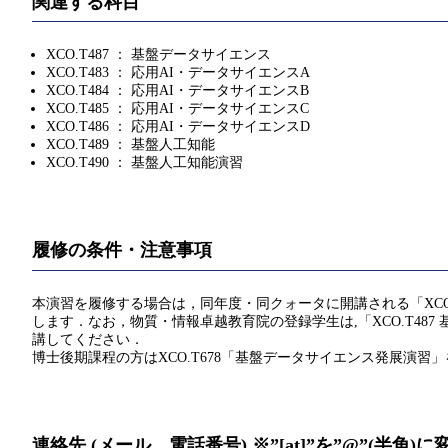
関連する科目
XCO.T487 ： 基盤データサイエンス
XCO.T483 ： 応用AI・データサイエンスA
XCO.T484 ： 応用AI・データサイエンスB
XCO.T485 ： 応用AI・データサイエンスC
XCO.T486 ： 応用AI・データサイエンスD
XCO.T489 ： 基盤人工知能
XCO.T490 ： 基盤人工知能演習
履修の条件・注意事項
本演習を履修する場合は，同年度・同クォータに開講される「XCO.T
します．なお，物質・情報卓越教育院の登録学生は,「XCO.T487 
講してください．
博士後期課程の方はXCO.T678「基盤データサイエンス発展演
連絡先 (メール、電話番号) ※”[at]”を”@”(半角