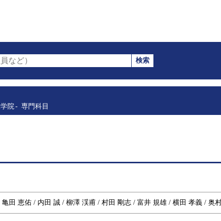
検索
員など）
工学院
専門科目
 亀田 恵佑 / 内田 誠 / 柳澤 渓甫 / 村田 剛志 / 富井 規雄 / 横田 孝義 / 奥