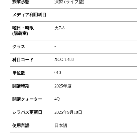
授業形態
演習 (ライブ型)
-
メディア利用科目
曜日・時限
火7-8
(講義室)
-
クラス
XCO.T488
科目コード
0
1
0
単位数
開講時期
2025年度
4Q
開講クォーター
シラバス更新日
2025年9月10日
使用言語
日本語