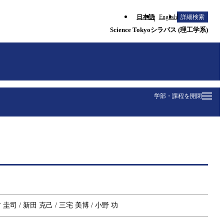
日本語
English
詳細検索
Science Tokyoシラバス (理工学系)
学部・課程を開閉
村 圭司 / 新田 克己 / 三宅 美博 / 小野 功