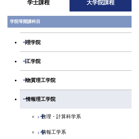
学士課程
大学院課程
学院等開講科目
開閉
理学院
開閉
数学系
開閉
工学院
開閉
物理学系
数学コース
開閉
機械系
開閉
物質理工学院
開閉
化学系
物理学コース
開閉
システム制御系
機械コース
開閉
材料系
開閉
情報理工学院
開閉
地球惑星科学系
物質・情報卓越コース
化学コース
開閉
電気電子系
エネルギーコース
システム制御コース
開閉
応用化学系
材料コース
開閉
数理・計算科学系
専門科目
エネルギーコース
地球惑星科学コース
開閉
情報通信系
エネルギー・情報コース
エンジニアリングデザイン
電気電子コース
専門科目
エネルギーコース
応用化学コース
開閉
情報工学系
数理・計算科学コース
コース
エネルギー・情報コース
地球生命コース