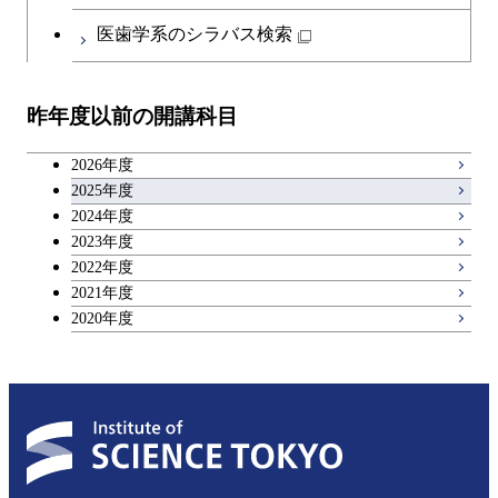
開閉
イノベーション科学系
エネルギーコース
社会・人間科学コース
日本語・日本文化科目
物質・情報卓越コース
医歯学系のシラバス検索
都市・環境学コース
開閉
技術経営専門職学位課程
エネルギー・情報コース
イノベーション科学コース
教職科目
昨年度以前の開講科目
専門科目
エンジニアリングデザイン
人間医療科学技術コース
技術経営専門職学位課程
キャリア科目
コース
2026年度
アントレプレナーシップ科目
2025年度
原子核工学コース
2024年度
2023年度
広域教養科目
物質・情報卓越コース
2022年度
2021年度
2020年度