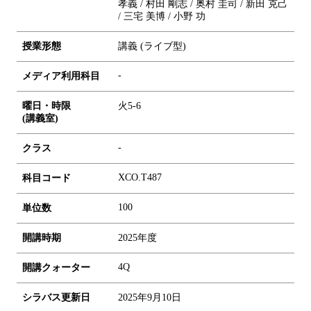
孝義 / 村田 剛志 / 奥村 圭司 / 新田 克己
/ 三宅 美博 / 小野 功
授業形態
講義 (ライブ型)
-
メディア利用科目
曜日・時限
火5-6
(講義室)
-
クラス
XCO.T487
科目コード
1
0
0
単位数
開講時期
2025年度
4Q
開講クォーター
シラバス更新日
2025年9月10日