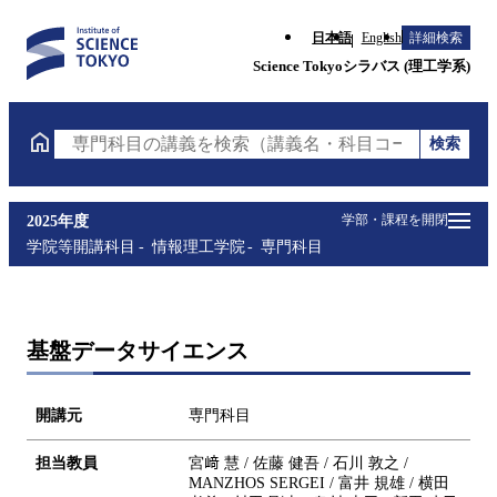
日本語
English
詳細検索
Science Tokyoシラバス (理工学系)
検索
専門科目の講義を検索（講義名・科目コード・担当教
学部・課程を開閉
2025年度
学院等開講科目
情報理工学院
専門科目
基盤データサイエンス
開講元
専門科目
担当教員
宮﨑 慧 / 佐藤 健吾 / 石川 敦之 /
MANZHOS SERGEI / 富井 規雄 / 横田