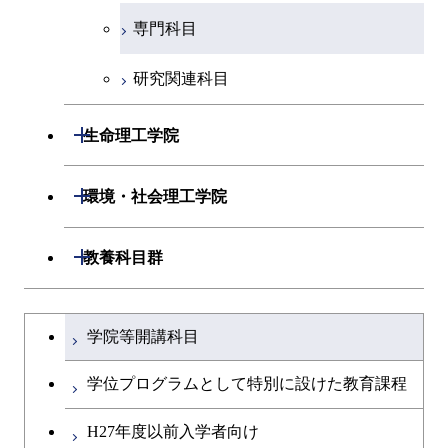
開閉
経営工学系
エンジニアリングデザイン
エネルギーコース
情報通信コース
エネルギー・情報コース
エネルギーコース
専門科目
知能情報コース
情報工学コース
コース
人間医療科学技術コース
物質・情報卓越コース
専門科目
エネルギー・情報コース
エンジニアリングデザイン
経営工学コース
ライフエンジニアリングコ
エネルギー・情報コース
研究関連科目
ライフエンジニアリングコ
ライフエンジニアリングコ
コース
ース
ース
ース
ライフエンジニアリングコ
エンジニアリングデザイン
ライフエンジニアリングコ
開閉
ース
ライフエンジニアリングコ
コース
生命理工学院
原子核工学コース
ース
知能情報コース
原子核工学コース
ース
原子核工学コース
開閉
生命理工学系
開閉
人間医療科学技術コース
原子核工学コース
環境・社会理工学院
エネルギー・情報コース
人間医療科学技術コース
人間医療科学技術コース
人間医療科学技術コース
専門科目
生命理工学コース
物質・情報卓越コース
地球生命コース
開閉
建築学系
開閉
人間医療科学技術コース
教養科目群
物質・情報卓越コース
ライフエンジニアリングコ
人間医療科学技術コース
開閉
土木・環境工学系
建築学コース
物質・情報卓越コース
文系教養科目
大学院課程を切り替える
ース
学院等開講科目
物質・情報卓越コース
開閉
融合理工学系
エンジニアリングデザイン
土木工学コース
英語科目
地球生命コース
コース
学位プログラムとして特別に設けた教育課程
開閉
社会・人間科学系
エンジニアリングデザイン
地球環境共創コース
第二外国語科目
人間医療科学技術コース
都市・環境学コース
コース
H27年度以前入学者向け