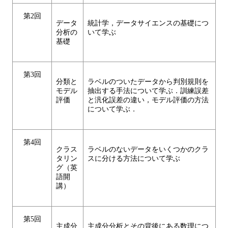
第2回
データ
統計学，データサイエンスの基礎につ
分析の
いて学ぶ
基礎
第3回
分類と
ラベルのついたデータから判別規則を
モデル
抽出する手法について学ぶ．訓練誤差
評価
と汎化誤差の違い，モデル評価の方法
について学ぶ．
第4回
クラス
ラベルのないデータをいくつかのクラ
タリン
スに分ける方法について学ぶ
グ（英
語開
講）
第5回
主成分
主成分分析とその背後にある数理につ