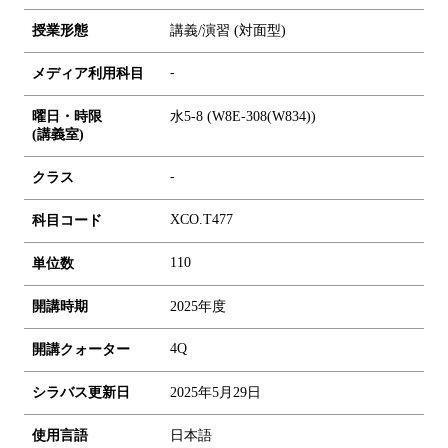
授業形態
講義/演習 (対面型)
-
メディア利用科目
曜日・時限
水5-8 (W8E-308(W834))
(講義室)
-
クラス
XCO.T477
科目コード
1
1
0
単位数
開講時期
2025年度
4Q
開講クォーター
シラバス更新日
2025年5月29日
使用言語
日本語