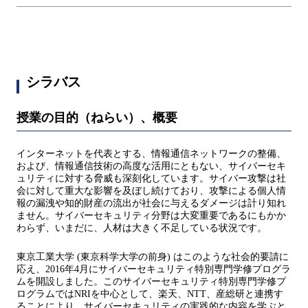
シラバス
授業の目的（ねらい）、概要
インターネットを代表とする、情報通信ネットワークの整備、
および、情報通信技術の高度な活用にともない、サイバーセキ
ュリティに対する脅威も深刻化しています。サイバー攻撃は社
会に対して重大な影響を及ぼし続けており、攻撃による個人情
報の漏洩や知的財産の流出が社会に与えるダメージは計り知れ
ません。サイバーセキュリティ分野は大変重要であるにもかか
わらず、いまだに、人材は大きく不足している状況です。
東京工業大学 (東京科学大学の前身) はこのような社会的要請に
応え、2016年4月にサイバーセキュリティ特別専門学修プログラ
ムを開設しました。このサイバーセキュリティ特別専門学修プ
ログラムではNRIを中心として、楽天、NTT、産総研と連携す
ることにより、サイバーセキュリティの実践的な内容を学ぶと