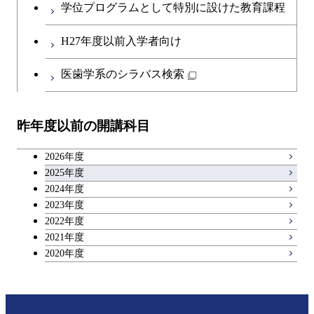
コース
学位プログラムとして特別に設けた教育課程
開閉
社会・人間科学系
エンジニアリングデザイン
地球環境共創コース
第二外国語科目
人間医療科学技術コース
都市・環境学コース
コース
H27年度以前入学者向け
開閉
イノベーション科学系
エネルギーコース
社会・人間科学コース
日本語・日本文化科目
物質・情報卓越コース
医歯学系のシラバス検索
都市・環境学コース
開閉
技術経営専門職学位課程
エネルギー・情報コース
イノベーション科学コース
教職科目
昨年度以前の開講科目
専門科目
エンジニアリングデザイン
人間医療科学技術コース
技術経営専門職学位課程
キャリア科目
コース
2026年度
アントレプレナーシップ科目
2025年度
原子核工学コース
2024年度
2023年度
広域教養科目
物質・情報卓越コース
2022年度
2021年度
2020年度