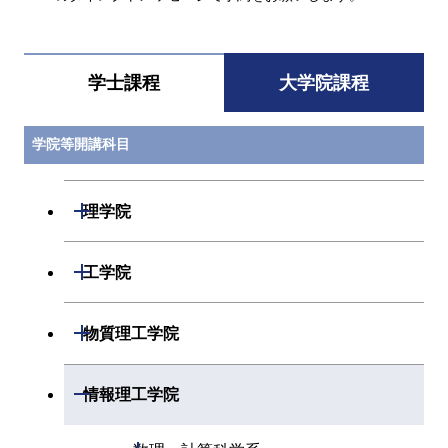
学士課程
大学院課程
学院等開講科目
開閉
理学院
開閉
数学系
開閉
工学院
開閉
物理学系
数学コース
開閉
機械系
開閉
物質理工学院
開閉
化学系
物理学コース
開閉
システム制御系
機械コース
開閉
材料系
開閉
情報理工学院
開閉
地球惑星科学系
物質・情報卓越コース
化学コース
開閉
電気電子系
エネルギーコース
システム制御コース
開閉
応用化学系
材料コース
開閉