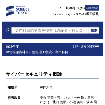
日本語
English
詳細検索
Science Tokyoシラバス (理工学系)
検索
専門科目の講義を検索（講義名・科目コード・担当教
学部・課程を開閉
2025年度
学院等開講科目
情報理工学院
専門科目
サイバーセキュリティ概論
開講元
専門科目
担当教員
安永 憲司 / 石井 将大 / 一色 剛 / 尾形
わかは / 北口 善明 / 小池 英樹 / 坂本 龍