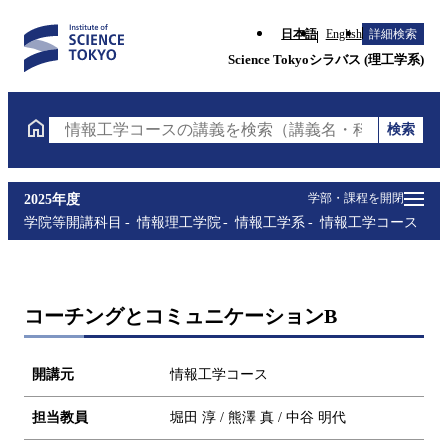
日本語
English
詳細検索
Science Tokyoシラバス (理工学系)
検索
情報工学コースの講義を検索（講義名・科目コード・
学部・課程を開閉
2025年度
学院等開講科目
情報理工学院
情報工学系
情報工学コース
コーチングとコミュニケーションB
開講元
情報工学コース
担当教員
堀田 淳 / 熊澤 真 / 中谷 明代