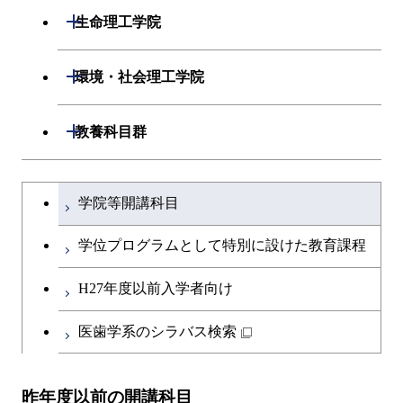
開閉
生命理工学院
開閉
生命理工学系
開閉
環境・社会理工学院
専門科目
生命理工学コース
開閉
建築学系
開閉
教養科目群
ライフエンジニアリングコ
開閉
土木・環境工学系
建築学コース
文系教養科目
大学院課程を切り替える
ース
学院等開講科目
開閉
融合理工学系
エンジニアリングデザイン
土木工学コース
英語科目
地球生命コース
コース
学位プログラムとして特別に設けた教育課程
開閉
社会・人間科学系
エンジニアリングデザイン
地球環境共創コース
第二外国語科目
人間医療科学技術コース
都市・環境学コース
コース
H27年度以前入学者向け
開閉
イノベーション科学系
エネルギーコース
社会・人間科学コース
日本語・日本文化科目
物質・情報卓越コース
医歯学系のシラバス検索
都市・環境学コース
開閉
技術経営専門職学位課程
エネルギー・情報コース
イノベーション科学コース
教職科目
昨年度以前の開講科目
専門科目
エンジニアリングデザイン
人間医療科学技術コース
技術経営専門職学位課程