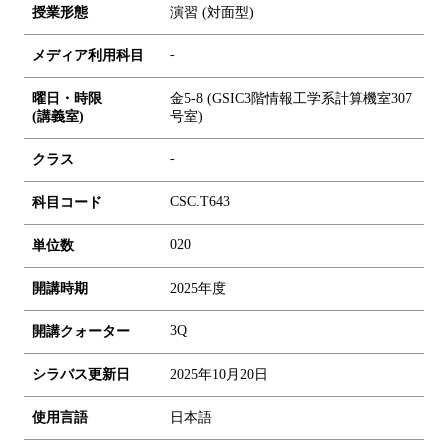
授業形態
演習 (対面型)
-
メディア利用科目
曜日・時限
金5-8 (GSIC3階情報工学系計算機室307
(講義室)
号室)
-
クラス
CSC.T643
科目コード
0
2
0
単位数
開講時期
2025年度
3Q
開講クォーター
シラバス更新日
2025年10月20日
使用言語
日本語