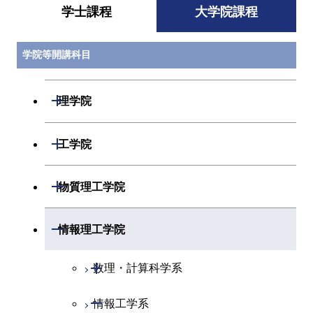
学士課程
大学院課程
学院等開講科目
開閉
理学院
開閉
数学系
開閉
工学院
開閉
物理学系
数学コース
開閉
機械系
開閉
物質理工学院
開閉
化学系
物理学コース
開閉
システム制御系
機械コース
開閉
材料系
開閉
情報理工学院
開閉
地球惑星科学系
物質・情報卓越コース
化学コース
開閉
電気電子系
エネルギーコース
システム制御コース
開閉
応用化学系
材料コース
開閉
数理・計算科学系
専門科目
エネルギーコース
地球惑星科学コース
開閉
情報通信系
エネルギー・情報コース
エンジニアリングデザイン
電気電子コース
専門科目
エネルギーコース
応用化学コース
開閉
情報工学系
数理・計算科学コース
コース