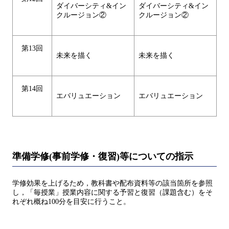
ダイバーシティ&イン
ダイバーシティ&イン
クルージョン②
クルージョン②
第13回
未来を描く
未来を描く
第14回
エバリュエーション
エバリュエーション
準備学修(事前学修・復習)等についての指示
学修効果を上げるため，教科書や配布資料等の該当箇所を参照
し，「毎授業」授業内容に関する予習と復習（課題含む）をそ
れぞれ概ね100分を目安に行うこと。