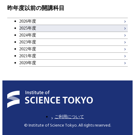
昨年度以前の開講科目
専門科目
エンジニアリングデザイン
人間医療科学技術コース
技術経営専門職学位課程
キャリア科目
コース
2026年度
アントレプレナーシップ科目
2025年度
原子核工学コース
2024年度
2023年度
広域教養科目
物質・情報卓越コース
2022年度
2021年度
2020年度
ご利用について
© Institute of Science Tokyo. All rights reserved.