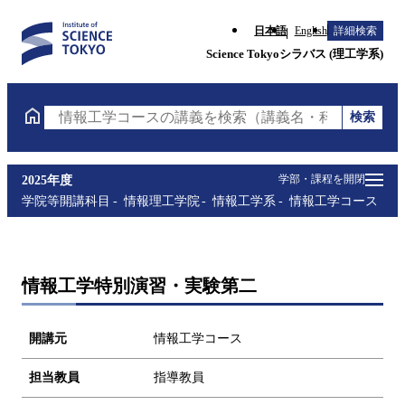
日本語
English
詳細検索
Science Tokyoシラバス (理工学系)
検索
情報工学コースの講義を検索（講義名・科目コード・
学部・課程を開閉
2025年度
学院等開講科目
情報理工学院
情報工学系
情報工学コース
情報工学特別演習・実験第二
開講元
情報工学コース
担当教員
指導教員