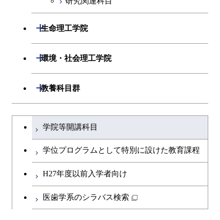
研究関連科目
開閉
生命理工学院
開閉
生命理工学系
開閉
環境・社会理工学院
専門科目
生命理工学コース
開閉
建築学系
開閉
教養科目群
ライフエンジニアリングコ
開閉
土木・環境工学系
建築学コース
文系教養科目
大学院課程を切り替える
ース
学院等開講科目
開閉
融合理工学系
エンジニアリングデザイン
土木工学コース
英語科目
地球生命コース
コース
学位プログラムとして特別に設けた教育課程
開閉
社会・人間科学系
エンジニアリングデザイン
地球環境共創コース
第二外国語科目
人間医療科学技術コース
都市・環境学コース
コース
H27年度以前入学者向け
開閉
イノベーション科学系
エネルギーコース
社会・人間科学コース
日本語・日本文化科目
物質・情報卓越コース
医歯学系のシラバス検索
都市・環境学コース
開閉
技術経営専門職学位課程
エネルギー・情報コース
イノベーション科学コース
教職科目