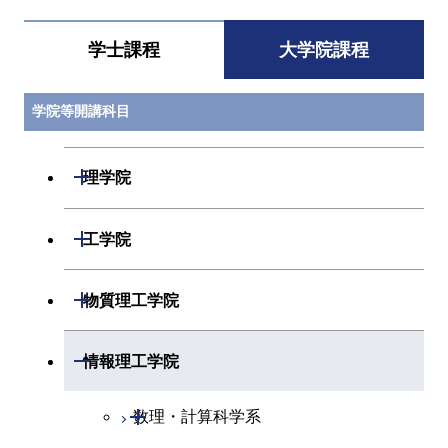
学士課程
大学院課程
学院等開講科目
開閉
理学院
開閉
数学系
開閉
工学院
開閉
物理学系
数学コース
開閉
機械系
開閉
物質理工学院
開閉
化学系
物理学コース
開閉
システム制御系
機械コース
開閉
材料系
開閉
情報理工学院
開閉
地球惑星科学系
物質・情報卓越コース
化学コース
開閉
電気電子系
エネルギーコース
システム制御コース
開閉
応用化学系
材料コース
開閉
数理・計算科学系
専門科目
エネルギーコース
地球惑星科学コース
開閉
情報通信系
エネルギー・情報コース
エンジニアリングデザイン
電気電子コース