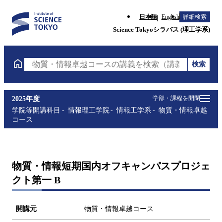
日本語
English
詳細検索
Science Tokyoシラバス (理工学系)
検索
物質・情報卓越コースの講義を検索（講義名・科目コ
学部・課程を開閉
2025年度
学院等開講科目
情報理工学院
情報工学系
物質・情報卓越
コース
物質・情報短期国内オフキャンパスプロジェ
クト第一 B
開講元
物質・情報卓越コース