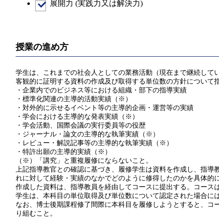
展開力 (実践力又は解決力)
授業の進め方
学生は、これまでの社会人としての業務活動（現在まで継続してい
客観的に証明する資料の作成及び取得する単位数の方針について
・企業内でのビジネス等における組織・部下の指導実績
・標準化関連の主導的活動実績（※）
・対外的に示せるイベント等の主導的企画・運営等の実績
・学会における主導的な発表実績（※）
・学会活動、国際会議の実行委員等の役歴
・ジャーナル・論文の主導的な執筆実績（※）
・レビュー・解説記事等の主導的な執筆実績（※）
・特許出願の主導的実績（※）
（※）「講究」と重複履修にならないこと。
上記指導教官との確認に基づき、履修学生は資料を作成し、指導教
れに対して経験・実績のなかでどのように修得したのかを具体的
作成した資料は、指導教員を経由してコースに提出する。コース
学生は、本科目の単位取得及び単位数について認定された場合に
なお、博士後期課程修了間際に本科目を履修しようとすると、コ
り組むこと。