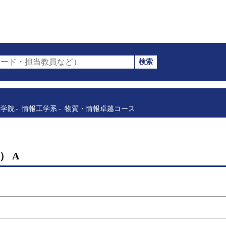
検索
ード・担当教員など）
工学院
情報工学系
物質・情報卓越コース
） A