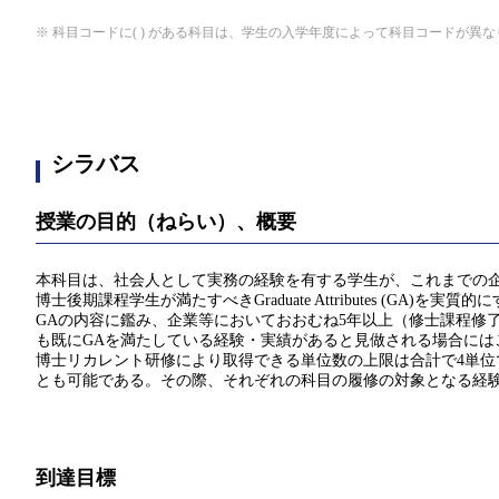
※ 科目コードに( ) がある科目は、学生の入学年度によって科目コードが異
シラバス
授業の目的（ねらい）、概要
本科目は、社会人として実務の経験を有する学生が、これまでの
博士後期課程学生が満たすべきGraduate Attributes (
GAの内容に鑑み、企業等においておおむね5年以上（修士課程修
も既にGAを満たしている経験・実績があると見做される場合には
博士リカレント研修により取得できる単位数の上限は合計で4単位で
とも可能である。その際、それぞれの科目の履修の対象となる経
到達目標