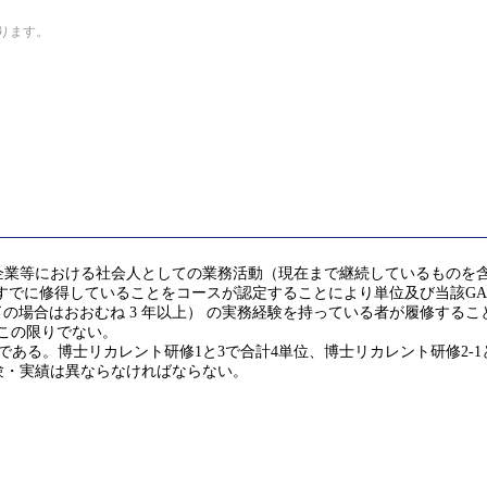
なります。
企業等における社会人としての業務活動（現在まで継続しているものを
GA)を実質的にすでに修得していることをコースが認定することにより単位及び当該
了の場合はおおむね 3 年以上） の実務経験を持っている者が履修する
この限りでない。
ある。博士リカレント研修1と3で合計4単位、博士リカレント研修2-1と
験・実績は異ならなければならない。