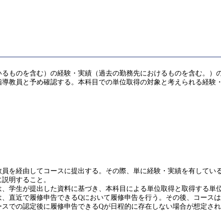
るものを含む）の経験・実績（過去の勤務先におけるものを含む。）の経
指導教員と予め確認する。本科目での単位取得の対象と考えられる経験
員を経由してコースに提出する。その際、単に経験・実績を有しているこ
に説明すること。
は、学生が提出した資料に基づき、本科目による単位取得と取得する単
は、直近で履修申告できるQにおいて履修申告を行う。その後、コース
ースでの認定後に履修申告できるQが日程的に存在しない場合が想定さ