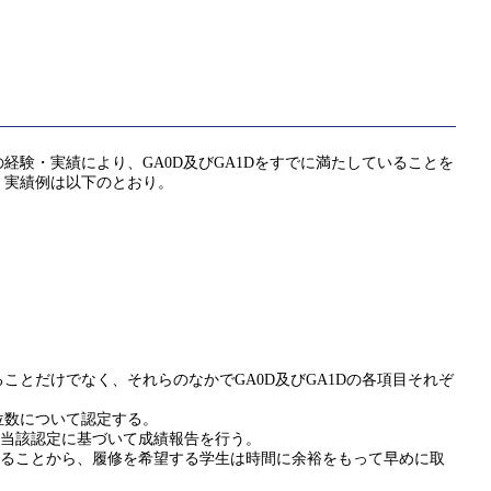
験・実績により、GA0D及びGA1Dをすでに満たしていることを
・実績例は以下のとおり。
とだけでなく、それらのなかでGA0D及びGA1Dの各項目それぞ
位数について認定する。
は当該認定に基づいて成績報告を行う。
れることから、履修を希望する学生は時間に余裕をもって早めに取