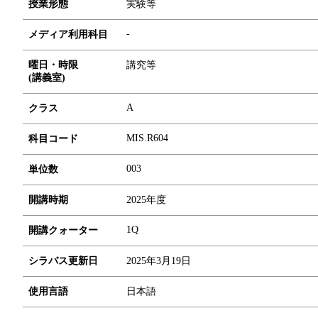
授業形態
実験等
-
メディア利用科目
曜日・時限
講究等
(講義室)
A
クラス
MIS.R604
科目コード
0
0
3
単位数
開講時期
2025年度
1Q
開講クォーター
シラバス更新日
2025年3月19日
使用言語
日本語