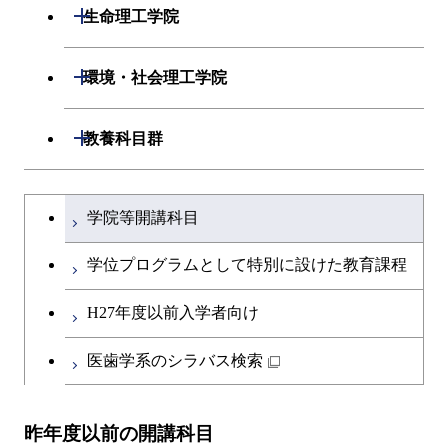
開閉
生命理工学院
開閉
生命理工学系
開閉
環境・社会理工学院
専門科目
生命理工学コース
開閉
建築学系
開閉
教養科目群
ライフエンジニアリングコ
開閉
土木・環境工学系
建築学コース
文系教養科目
大学院課程を切り替える
ース
学院等開講科目
開閉
融合理工学系
エンジニアリングデザイン
土木工学コース
英語科目
地球生命コース
コース
学位プログラムとして特別に設けた教育課程
開閉
社会・人間科学系
エンジニアリングデザイン
地球環境共創コース
第二外国語科目
人間医療科学技術コース
都市・環境学コース
コース
H27年度以前入学者向け
開閉
イノベーション科学系
エネルギーコース
社会・人間科学コース
日本語・日本文化科目
物質・情報卓越コース
医歯学系のシラバス検索
都市・環境学コース
開閉
技術経営専門職学位課程
エネルギー・情報コース
イノベーション科学コース
教職科目
昨年度以前の開講科目
専門科目
エンジニアリングデザイン
人間医療科学技術コース
技術経営専門職学位課程
キャリア科目