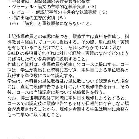
・学会活動、国際会議の実行委員等の役歴
・ジャーナル・論文の主導的な執筆実績（※）
・レビュー ・ 解説記事等の主導的な執筆実績（※）
・特許出願の主導的実績（※）
（※）「講究」と重複履修にならないこと。
上記指導教員との確認に基づき、履修学生は資料を作成し、指
導教員を経由してコースに提出する。その際、単に経験・実績
を有していることだけでなく、それらのなかで GA0D 及び
GA1D の各項目それぞれに対して経験・実績のなかでどのよう
に修得したのかを具体的に説明すること。
作成した資料は、指導教員を経由してコースに提出する。コー
スは、学生が提出した資料に基づき、本科目による単位取得と
取得する単位数について認定する。
学生は、本科目の単位取得及び単位数について認定された場合
には、直近で履修申告できるQ において履修申告を行う。その
後、コースは当該認定に基づいて成績報告を行う。
なお、博士後期課程修了間際に本科目を履修しようとすると、
コースでの認定後に履修申告できるQ が日程的に存在しない場
合が想定されることから、履修を希望する学生は時間に余裕を
もって早めに取り組むこと。