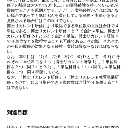
GA の内容に鑑み、企業においておおむね 5 年以上（修士課程
修了の場合はおおむね 3年以上）の実務経験を持っている者が
履修することを原則とする。ただし、実務経験がこれに満たな
い場合であっても既に GA を満たしている経験・実績があると
見做される場合にはこの限りでない。
博士リカレント研修により取得できる単位数の上限は合計で 4
単位である。博士リカレント研修 1 と 3 で合計 4 単位、博士リ
カレント研修 2-1 と 2-2 で合計 4 単位、博士リカレント研修 4
で 4 単位などを取得することも可能である。その際、それぞれ
の科目の履修の対象となる経験・実績は異ならなければならな
い。
なお、本科目は、1Q:A、2Q:B、3Q:C、4Q:D として、各 Q にそ
れぞれ 1 単位科目を 1 つ（博士リカレント研修 1）、2 単位科
目を 2 つ（同 2-1 と 2-2）、3 単位科目を 1 つ（同 3)、4 単位科
目を 1 つ（同 4)開講している。
なお、「博士リカレント研修」（「博士リカレント教育発展研
修」を含む）により取得できる単位数は合計で 4 を超えること
はできない。
到達目標
社会人として実務の経験を有する学生が、これまで及び現在の