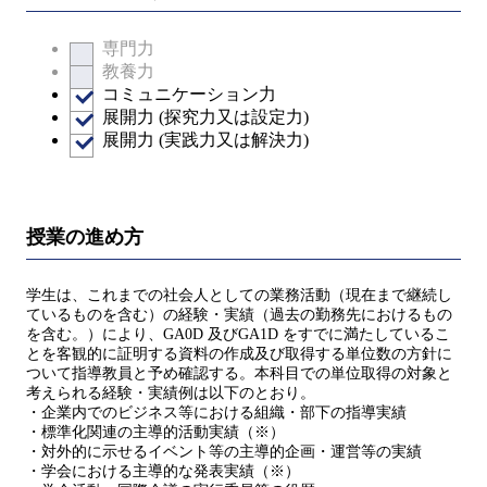
専門力
教養力
コミュニケーション力
展開力 (探究力又は設定力)
展開力 (実践力又は解決力)
授業の進め方
学生は、これまでの社会人としての業務活動（現在まで継続し
ているものを含む）の経験・実績（過去の勤務先におけるもの
を含む。）により、GA0D 及びGA1D をすでに満たしているこ
とを客観的に証明する資料の作成及び取得する単位数の方針に
ついて指導教員と予め確認する。本科目での単位取得の対象と
考えられる経験・実績例は以下のとおり。
・企業内でのビジネス等における組織・部下の指導実績
・標準化関連の主導的活動実績（※）
・対外的に示せるイベント等の主導的企画・運営等の実績
・学会における主導的な発表実績（※）