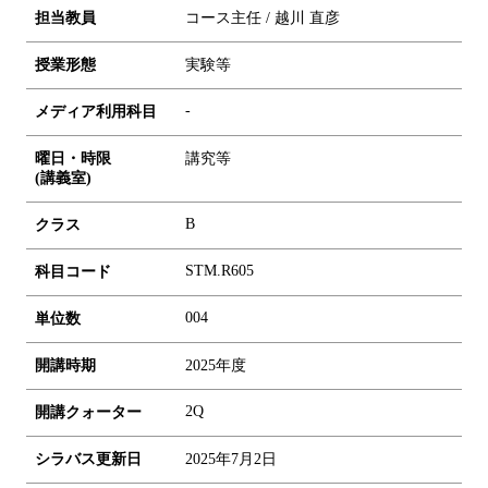
担当教員
コース主任 / 越川 直彦
授業形態
実験等
-
メディア利用科目
曜日・時限
講究等
(講義室)
B
クラス
STM.R605
科目コード
0
0
4
単位数
開講時期
2025年度
2Q
開講クォーター
シラバス更新日
2025年7月2日