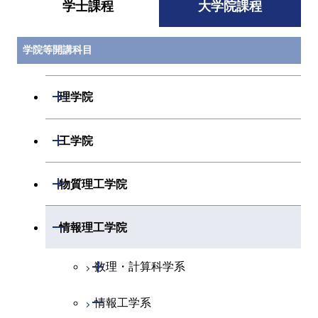
学士課程
大学院課程
学院等開講科目
開閉
理学院
開閉
数学系
開閉
工学院
開閉
物理学系
数学コース
開閉
機械系
開閉
物質理工学院
開閉
化学系
物理学コース
開閉
システム制御系
機械コース
開閉
材料系
開閉
情報理工学院
開閉
地球惑星科学系
物質・情報卓越コース
化学コース
開閉
電気電子系
エネルギーコース
システム制御コース
開閉
応用化学系
材料コース
開閉
数理・計算科学系
専門科目
エネルギーコース
地球惑星科学コース
開閉
情報通信系
エネルギー・情報コース
エンジニアリングデザイン
電気電子コース
専門科目
エネルギーコース
応用化学コース
開閉
情報工学系
数理・計算科学コース
コース
エネルギー・情報コース
地球生命コース