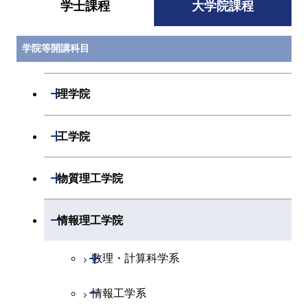
学士課程
大学院課程
学院等開講科目
開閉
理学院
開閉
数学系
開閉
工学院
開閉
物理学系
数学コース
開閉
機械系
開閉
物質理工学院
開閉
化学系
物理学コース
開閉
システム制御系
機械コース
開閉
材料系
開閉
情報理工学院
開閉
地球惑星科学系
物質・情報卓越コース
化学コース
開閉
電気電子系
エネルギーコース
システム制御コース
開閉
応用化学系
材料コース
開閉
数理・計算科学系
専門科目
エネルギーコース
地球惑星科学コース
開閉
情報通信系
エネルギー・情報コース
エンジニアリングデザイン
電気電子コース
専門科目
エネルギーコース
応用化学コース
開閉
情報工学系
数理・計算科学コース
コース
エネルギー・情報コース
地球生命コース