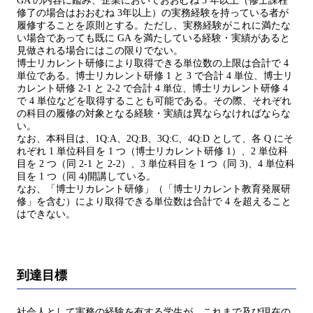
GA の内容に鑑み、企業においておおむね 5 年以上（修士課程
修了の場合はおおむね 3年以上）の実務経験を持っている者が
履修することを原則とする。ただし、実務経験がこれに満たな
い場合であっても既に GA を満たしている経験・実績があると
見做される場合にはこの限りでない。
博士リカレント研修により取得できる単位数の上限は合計で 4
単位である。博士リカレント研修 1 と 3 で合計 4 単位、博士リ
カレント研修 2-1 と 2-2 で合計 4 単位、博士リカレント研修 4
で 4 単位などを取得することも可能である。その際、それぞれ
の科目の履修の対象となる経験・実績は異ならなければならな
い。
なお、本科目は、1Q:A、2Q:B、3Q:C、4Q:D として、各 Q にそ
れぞれ 1 単位科目を 1 つ（博士リカレント研修 1）、2 単位科
目を 2 つ（同 2-1 と 2-2）、3 単位科目を 1 つ（同 3)、4 単位科
目を 1 つ（同 4)開講している。
なお、「博士リカレント研修」（「博士リカレント教育発展研
修」を含む）により取得できる単位数は合計で 4 を超えること
はできない。
到達目標
社会人として実務の経験を有する学生が、これまで及び現在の