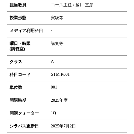
担当教員
コース主任 / 越川 直彦
授業形態
実験等
-
メディア利用科目
曜日・時限
講究等
(講義室)
A
クラス
STM.R601
科目コード
0
0
1
単位数
開講時期
2025年度
1Q
開講クォーター
シラバス更新日
2025年7月2日