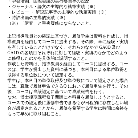
・学会活動、国際会議の実行委員等の役歴
・ジャーナル・論文の主導的な執筆実績（※）
・レビュー ・ 解説記事等の主導的な執筆実績（※）
・特許出願の主導的実績（※）
（※）「講究」と重複履修にならないこと。
上記指導教員との確認に基づき、履修学生は資料を作成し、指
導教員を経由してコースに提出する。その際、単に経験・実績
を有していることだけでなく、それらのなかで GA0D 及び
GA1D の各項目それぞれに対して経験・実績のなかでどのよう
に修得したのかを具体的に説明すること。
作成した資料は、指導教員を経由してコースに提出する。コー
スは、学生が提出した資料に基づき、本科目による単位取得と
取得する単位数について認定する。
学生は、本科目の単位取得及び単位数について認定された場合
には、直近で履修申告できるQ において履修申告を行う。その
後、コースは当該認定に基づいて成績報告を行う。
なお、博士後期課程修了間際に本科目を履修しようとすると、
コースでの認定後に履修申告できるQ が日程的に存在しない場
合が想定されることから、履修を希望する学生は時間に余裕を
もって早めに取り組むこと。