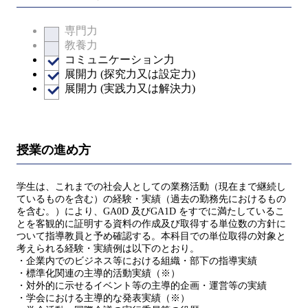
専門力
教養力
コミュニケーション力
展開力 (探究力又は設定力)
展開力 (実践力又は解決力)
授業の進め方
学生は、これまでの社会人としての業務活動（現在まで継続し
ているものを含む）の経験・実績（過去の勤務先におけるもの
を含む。）により、GA0D 及びGA1D をすでに満たしているこ
とを客観的に証明する資料の作成及び取得する単位数の方針に
ついて指導教員と予め確認する。本科目での単位取得の対象と
考えられる経験・実績例は以下のとおり。
・企業内でのビジネス等における組織・部下の指導実績
・標準化関連の主導的活動実績（※）
・対外的に示せるイベント等の主導的企画・運営等の実績
・学会における主導的な発表実績（※）