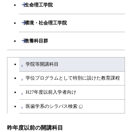
開閉
生命理工学院
開閉
生命理工学系
開閉
環境・社会理工学院
専門科目
生命理工学コース
開閉
建築学系
開閉
教養科目群
ライフエンジニアリングコ
開閉
土木・環境工学系
建築学コース
文系教養科目
大学院課程を切り替える
ース
学院等開講科目
開閉
融合理工学系
エンジニアリングデザイン
土木工学コース
英語科目
地球生命コース
コース
学位プログラムとして特別に設けた教育課程
開閉
社会・人間科学系
エンジニアリングデザイン
地球環境共創コース
第二外国語科目
人間医療科学技術コース
都市・環境学コース
コース
H27年度以前入学者向け
開閉
イノベーション科学系
エネルギーコース
社会・人間科学コース
日本語・日本文化科目
物質・情報卓越コース
医歯学系のシラバス検索
都市・環境学コース
開閉
技術経営専門職学位課程
エネルギー・情報コース
イノベーション科学コース
教職科目
昨年度以前の開講科目
専門科目
エンジニアリングデザイン
人間医療科学技術コース
技術経営専門職学位課程
キャリア科目