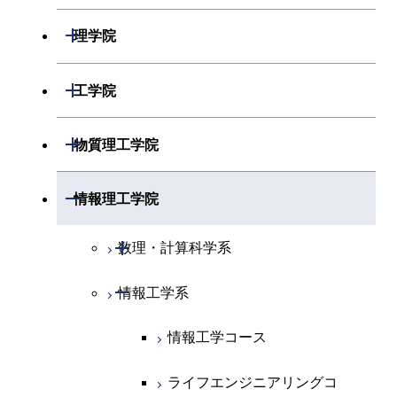
開閉
理学院
開閉
数学系
開閉
工学院
開閉
物理学系
数学コース
開閉
機械系
開閉
物質理工学院
開閉
化学系
物理学コース
開閉
システム制御系
機械コース
開閉
材料系
開閉
情報理工学院
開閉
地球惑星科学系
物質・情報卓越コース
化学コース
開閉
電気電子系
エネルギーコース
システム制御コース
開閉
応用化学系
材料コース
開閉
数理・計算科学系
専門科目
エネルギーコース
地球惑星科学コース
開閉
情報通信系
エネルギー・情報コース
エンジニアリングデザイン
電気電子コース
専門科目
エネルギーコース
応用化学コース
開閉
情報工学系
数理・計算科学コース
コース
エネルギー・情報コース
地球生命コース
開閉
経営工学系
エンジニアリングデザイン
エネルギーコース
情報通信コース
エネルギー・情報コース
エネルギーコース
知能情報コース
情報工学コース
コース
人間医療科学技術コース
物質・情報卓越コース
専門科目
エネルギー・情報コース
エンジニアリングデザイン
経営工学コース
ライフエンジニアリングコ
エネルギー・情報コース
ライフエンジニアリングコ
ライフエンジニアリングコ
コース
ース