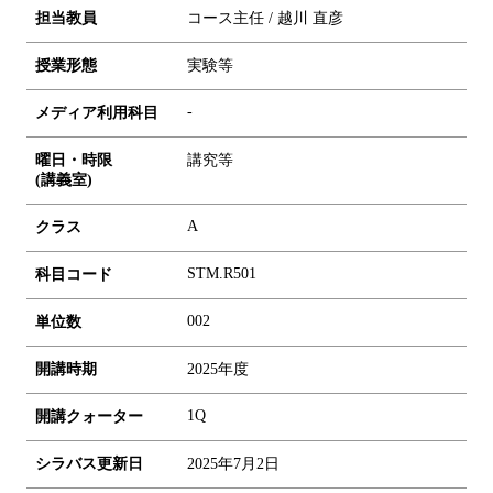
担当教員
コース主任 / 越川 直彦
授業形態
実験等
-
メディア利用科目
曜日・時限
講究等
(講義室)
A
クラス
STM.R501
科目コード
0
0
2
単位数
開講時期
2025年度
1Q
開講クォーター
シラバス更新日
2025年7月2日