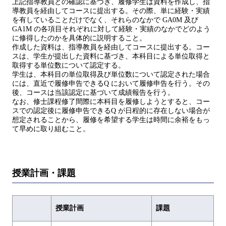
上記指導教員との確認に基づき、履修学生は資料を作成し、指
導教員を経由してコースに提出する。その際、単に経験・実績
を有していることだけでなく、それらのなかで GA0M 及び
GA1M の各項目それぞれに対して経験・実績のなかでどのよう
に修得したのかを具体的に説明すること。
作成した資料は、指導教員を経由してコースに提出する。コー
スは、学生が提出した資料に基づき、本科目による単位取得と
取得する単位数について認定する。
学生は、本科目の単位取得及び単位数について認定された場合
には、直近で履修申告できるQ において履修申告を行う。その
後、コースは当該認定に基づいて成績報告を行う。
なお、修士課程修了間際に本科目を履修しようとすると、コー
スでの認定後に履修申告できるQ が日程的に存在しない場合が
想定されることから、履修を希望する学生は時間に余裕をもっ
て早めに取り組むこと。
授業計画・課題
授業計画
課題