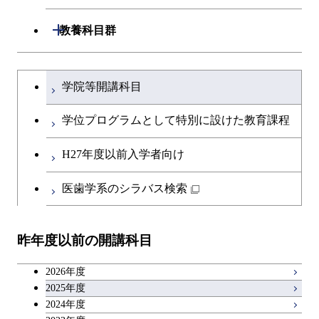
専門科目
生命理工学コース
開閉
建築学系
開閉
教養科目群
ライフエンジニアリングコ
開閉
土木・環境工学系
建築学コース
文系教養科目
大学院課程を切り替える
ース
学院等開講科目
開閉
融合理工学系
エンジニアリングデザイン
土木工学コース
英語科目
地球生命コース
コース
学位プログラムとして特別に設けた教育課程
開閉
社会・人間科学系
エンジニアリングデザイン
地球環境共創コース
第二外国語科目
人間医療科学技術コース
都市・環境学コース
コース
H27年度以前入学者向け
開閉
イノベーション科学系
エネルギーコース
社会・人間科学コース
日本語・日本文化科目
物質・情報卓越コース
医歯学系のシラバス検索
都市・環境学コース
開閉
技術経営専門職学位課程
エネルギー・情報コース
イノベーション科学コース
教職科目
昨年度以前の開講科目
専門科目
エンジニアリングデザイン
人間医療科学技術コース
技術経営専門職学位課程
キャリア科目
コース
2026年度
アントレプレナーシップ科目
2025年度
原子核工学コース
2024年度