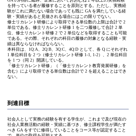
GA の内容に鑑み、企業においておおむね 2 年以上の実務経験
を持っている者が履修することを原則とする。ただし、実務経
験がこれに満たない場合であっても既に GA を満たしている経
験・実績があると見做される場合にはこの限りでない。
修士リカレント研修により取得できる単位数の上限は合計で 2
単位である。修士リカレント研修 1 を二つ履修して合計 2 単
位、修士リカレント研修 2 で 2 単位などを取得することも可能
である。その際、それぞれの科目の履修の対象となる経験・実
績は異ならなければならない。
本科目は、1Q:A、2Q:B、3Q:C、4Q:D として、各 Q にそれぞれ
1 単位科目を 2 つ（修士リカレント研修 1-1, 1-2）、2 単位科目
を 1 つ（同 2）開講している。
「修士リカレント研修」（「修士リカレント教育発展研修」を
含む）により取得できる単位数は合計で 2 を超えることはでき
ない。
到達目標
社会人として実務の経験を有する学生が、これまで及び現在の
社会人業務活動の経験・実績に基づき、修士課程学生が満たす
べき GA をすでに修得していることをコース等が認定すること
で、単位の取得を可能とする。