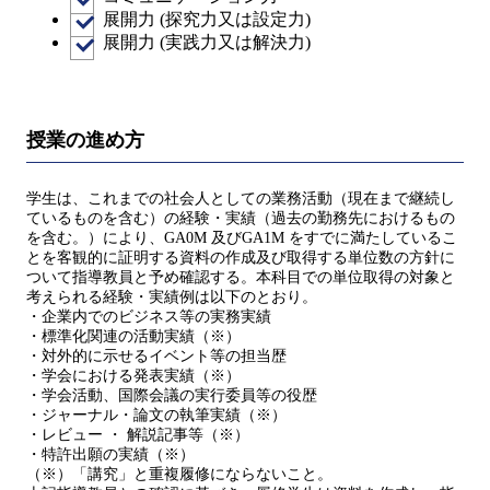
展開力 (探究力又は設定力)
展開力 (実践力又は解決力)
授業の進め方
学生は、これまでの社会人としての業務活動（現在まで継続し
ているものを含む）の経験・実績（過去の勤務先におけるもの
を含む。）により、GA0M 及びGA1M をすでに満たしているこ
とを客観的に証明する資料の作成及び取得する単位数の方針に
ついて指導教員と予め確認する。本科目での単位取得の対象と
考えられる経験・実績例は以下のとおり。
・企業内でのビジネス等の実務実績
・標準化関連の活動実績（※）
・対外的に示せるイベント等の担当歴
・学会における発表実績（※）
・学会活動、国際会議の実行委員等の役歴
・ジャーナル・論文の執筆実績（※）
・レビュー ・ 解説記事等（※）
・特許出願の実績（※）
（※）「講究」と重複履修にならないこと。