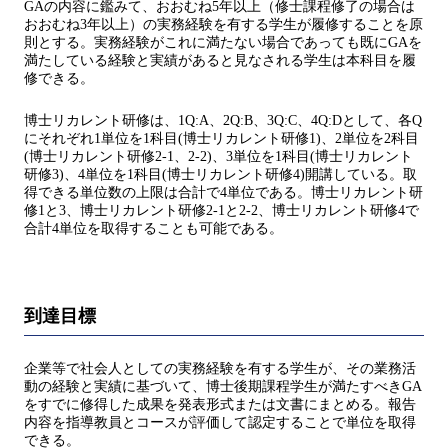
GAの内容に鑑みて、おおむね5年以上（修士課程修了の場合は
おおむね3年以上）の実務経験を有する学生が履修することを原
則とする。実務経験がこれに満たない場合であっても既にGAを
満たしている経験と実績があると見なされる学生は本科目を履
修できる。
博士リカレント研修は、1Q:A、2Q:B、3Q:C、4Q:Dとして、各Q
にそれぞれ1単位を1科目(博士リカレント研修1)、2単位を2科目
(博士リカレント研修2-1、2-2)、3単位を1科目(博士リカレント
研修3)、4単位を1科目(博士リカレント研修4)開講している。取
得できる単位数の上限は合計で4単位である。博士リカレント研
修1と3、博士リカレント研修2-1と2-2、博士リカレント研修4で
合計4単位を取得することも可能である。
到達目標
企業等で社会人としての実務経験を有する学生が、その業務活
動の経験と実績に基づいて、博士後期課程学生が満たすべきGA
をすでに修得した成果を発表形式または文書にまとめる。報告
内容を指導教員とコースが評価して認定することで単位を取得
できる。