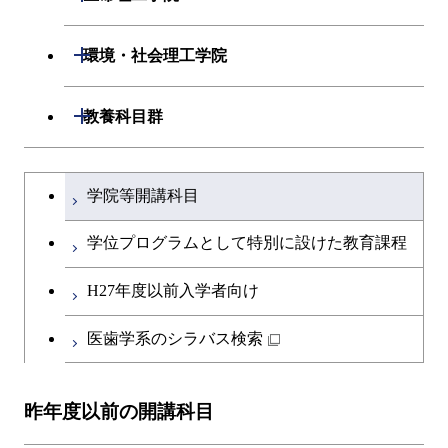
開閉
生命理工学系
開閉
環境・社会理工学院
専門科目
生命理工学コース
開閉
建築学系
開閉
教養科目群
ライフエンジニアリングコ
開閉
土木・環境工学系
建築学コース
文系教養科目
大学院課程を切り替える
ース
学院等開講科目
開閉
融合理工学系
エンジニアリングデザイン
土木工学コース
英語科目
地球生命コース
コース
学位プログラムとして特別に設けた教育課程
開閉
社会・人間科学系
エンジニアリングデザイン
地球環境共創コース
第二外国語科目
人間医療科学技術コース
都市・環境学コース
コース
H27年度以前入学者向け
開閉
イノベーション科学系
エネルギーコース
社会・人間科学コース
日本語・日本文化科目
物質・情報卓越コース
医歯学系のシラバス検索
都市・環境学コース
開閉
技術経営専門職学位課程
エネルギー・情報コース
イノベーション科学コース
教職科目
昨年度以前の開講科目
専門科目
エンジニアリングデザイン
人間医療科学技術コース
技術経営専門職学位課程
キャリア科目
コース