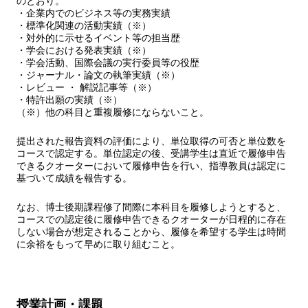
のとおり。
・企業内でのビジネス等の実務実績
・標準化関連の活動実績（※）
・対外的に示せるイベント等の担当歴
・学会における発表実績（※）
・学会活動、国際会議の実行委員等の役歴
・ジャーナル・論文の執筆実績（※）
・レビュー ・ 解説記事等（※）
・特許出願の実績（※）
（※）他の科目と重複履修にならないこと。
提出された報告資料の評価により、単位取得の可否と単位数を
コースで認定する。単位認定の後、受講学生は直近で履修申告
できるクオーターにおいて履修申告を行い、指導教員は認定に
基づいて成績を報告する。
なお、博士後期課程修了間際に本科目を履修しようとすると、
コースでの認定後に履修申告できるクオーターが日程的に存在
しない場合が想定されることから、履修を希望する学生は時間
に余裕をもって早めに取り組むこと。
授業計画・課題