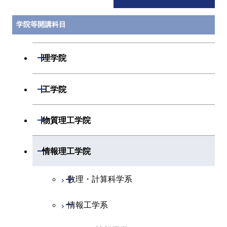
学院等開講科目
開閉
理学院
開閉
数学系
開閉
工学院
開閉
物理学系
数学コース
開閉
機械系
開閉
物質理工学院
開閉
化学系
物理学コース
開閉
システム制御系
機械コース
開閉
材料系
開閉
情報理工学院
開閉
地球惑星科学系
物質・情報卓越コース
化学コース
開閉
電気電子系
エネルギーコース
システム制御コース
開閉
応用化学系
材料コース
開閉
数理・計算科学系
専門科目
エネルギーコース
地球惑星科学コース
開閉
情報通信系
エネルギー・情報コース
エンジニアリングデザイン
電気電子コース
専門科目
エネルギーコース
応用化学コース
開閉
情報工学系
数理・計算科学コース
コース
エネルギー・情報コース
地球生命コース
開閉
経営工学系
エンジニアリングデザイン
エネルギーコース
情報通信コース
エネルギー・情報コース
エネルギーコース