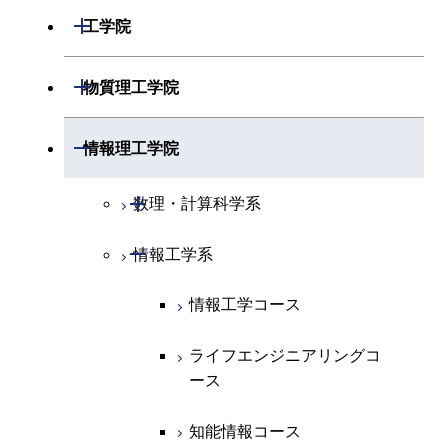
開閉
数学系
開閉
工学院
開閉
物理学系
数学コース
開閉
機械系
開閉
物質理工学院
開閉
化学系
物理学コース
開閉
システム制御系
機械コース
開閉
材料系
開閉
情報理工学院
開閉
地球惑星科学系
物質・情報卓越コース
化学コース
開閉
電気電子系
エネルギーコース
システム制御コース
開閉
応用化学系
材料コース
開閉
数理・計算科学系
専門科目
エネルギーコース
地球惑星科学コース
開閉
情報通信系
エネルギー・情報コース
エンジニアリングデザイン
電気電子コース
専門科目
エネルギーコース
応用化学コース
開閉
情報工学系
数理・計算科学コース
コース
エネルギー・情報コース
地球生命コース
開閉
経営工学系
エンジニアリングデザイン
エネルギーコース
情報通信コース
エネルギー・情報コース
エネルギーコース
知能情報コース
情報工学コース
コース
人間医療科学技術コース
物質・情報卓越コース
専門科目
エネルギー・情報コース
エンジニアリングデザイン
経営工学コース
ライフエンジニアリングコ
エネルギー・情報コース
ライフエンジニアリングコ
ライフエンジニアリングコ
コース
ース
ース
ース
ライフエンジニアリングコ
エンジニアリングデザイン
ライフエンジニアリングコ
ース
ライフエンジニアリングコ
コース
原子核工学コース
ース
知能情報コース
原子核工学コース
ース