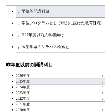
ライフエンジニアリングコ
開閉
土木・環境工学系
建築学コース
文系教養科目
大学院課程を切り替える
ース
学院等開講科目
開閉
融合理工学系
エンジニアリングデザイン
土木工学コース
英語科目
地球生命コース
コース
学位プログラムとして特別に設けた教育課程
開閉
社会・人間科学系
エンジニアリングデザイン
地球環境共創コース
第二外国語科目
人間医療科学技術コース
都市・環境学コース
コース
H27年度以前入学者向け
開閉
イノベーション科学系
エネルギーコース
社会・人間科学コース
日本語・日本文化科目
物質・情報卓越コース
医歯学系のシラバス検索
都市・環境学コース
開閉
技術経営専門職学位課程
エネルギー・情報コース
イノベーション科学コース
教職科目
昨年度以前の開講科目
専門科目
エンジニアリングデザイン
人間医療科学技術コース
技術経営専門職学位課程
キャリア科目
コース
2026年度
アントレプレナーシップ科目
2025年度
原子核工学コース
2024年度
2023年度
広域教養科目
物質・情報卓越コース
2022年度
2021年度
2020年度