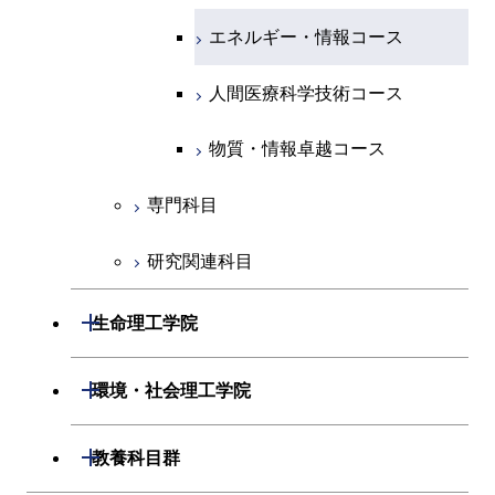
原子核工学コース
人間医療科学技術コース
原子核工学コース
エネルギー・情報コース
人間医療科学技術コース
人間医療科学技術コース
人間医療科学技術コース
物質・情報卓越コース
地球生命コース
人間医療科学技術コース
物質・情報卓越コース
人間医療科学技術コース
物質・情報卓越コース
物質・情報卓越コース
専門科目
研究関連科目
開閉
生命理工学院
開閉
生命理工学系
開閉
環境・社会理工学院
専門科目
生命理工学コース
開閉
建築学系
開閉
教養科目群