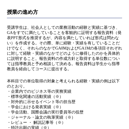
授業の進め方
受講学生は、社会人としての業務活動の経験と実績に基づき、
GAをすでに満たしていることを客観的に証明する報告資料（発
表PPT形式を推奨するが、内容を満たしていれば形式は問わな
い）を作成する。その際、単に経験・実績を有していることだ
けでなく、それらのなかでGA0MおよびGA1Mの各項目それぞれ
に対して経験・実績のなかでどのように修得したのかを具体的
に説明すること。報告資料の作成方針と取得する単位数につい
ては指導教員と予め相談して決める。報告資料は学生から指導
教員を経由してコースに提出する。
本科目での単位取得の対象と考えられる経験・実績の例は以下
のとおり。
・企業内でのビジネス等の実務実績
・標準化関連の活動実績（※）
・対外的に示せるイベント等の担当歴
・学会における発表実績（※）
・学会活動、国際会議の実行委員等の役歴
・ジャーナル・論文の執筆実績（※）
・レビュー ・ 解説記事等（※）
・特許出願の実績（※）