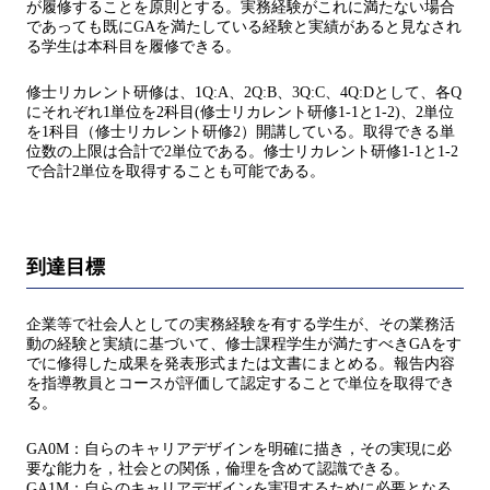
が履修することを原則とする。実務経験がこれに満たない場合
であっても既にGAを満たしている経験と実績があると見なされ
る学生は本科目を履修できる。
修士リカレント研修は、1Q:A、2Q:B、3Q:C、4Q:Dとして、各Q
にそれぞれ1単位を2科目(修士リカレント研修1-1と1-2)、2単位
を1科目（修士リカレント研修2）開講している。取得できる単
位数の上限は合計で2単位である。修士リカレント研修1-1と1-2
で合計2単位を取得することも可能である。
到達目標
企業等で社会人としての実務経験を有する学生が、その業務活
動の経験と実績に基づいて、修士課程学生が満たすべきGAをす
でに修得した成果を発表形式または文書にまとめる。報告内容
を指導教員とコースが評価して認定することで単位を取得でき
る。
GA0M：自らのキャリアデザインを明確に描き，その実現に必
要な能力を，社会との関係，倫理を含めて認識できる。
GA1M：自らのキャリアデザインを実現するために必要となる