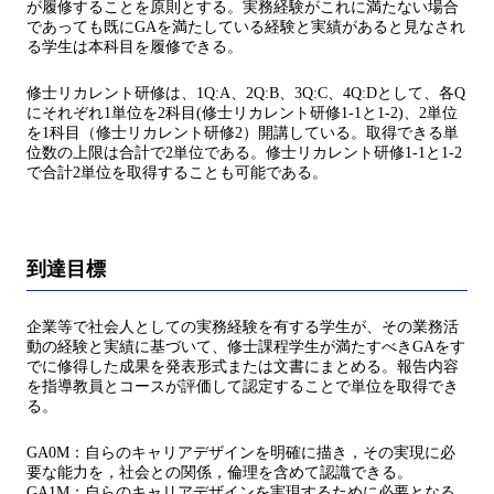
が履修することを原則とする。実務経験がこれに満たない場合
であっても既にGAを満たしている経験と実績があると見なされ
る学生は本科目を履修できる。
修士リカレント研修は、1Q:A、2Q:B、3Q:C、4Q:Dとして、各Q
にそれぞれ1単位を2科目(修士リカレント研修1-1と1-2)、2単位
を1科目（修士リカレント研修2）開講している。取得できる単
位数の上限は合計で2単位である。修士リカレント研修1-1と1-2
で合計2単位を取得することも可能である。
到達目標
企業等で社会人としての実務経験を有する学生が、その業務活
動の経験と実績に基づいて、修士課程学生が満たすべきGAをす
でに修得した成果を発表形式または文書にまとめる。報告内容
を指導教員とコースが評価して認定することで単位を取得でき
る。
GA0M：自らのキャリアデザインを明確に描き，その実現に必
要な能力を，社会との関係，倫理を含めて認識できる。
GA1M：自らのキャリアデザインを実現するために必要となる