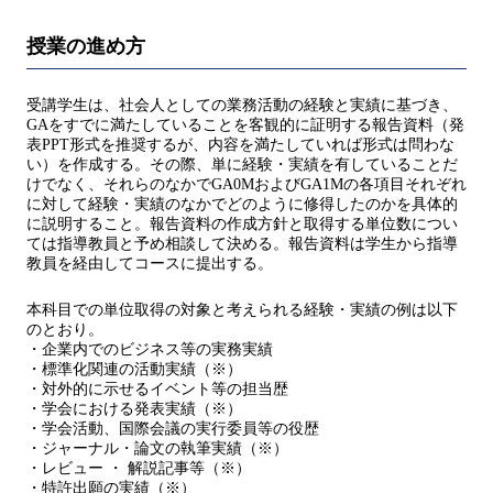
授業の進め方
受講学生は、社会人としての業務活動の経験と実績に基づき、
GAをすでに満たしていることを客観的に証明する報告資料（発
表PPT形式を推奨するが、内容を満たしていれば形式は問わな
い）を作成する。その際、単に経験・実績を有していることだ
けでなく、それらのなかでGA0MおよびGA1Mの各項目それぞれ
に対して経験・実績のなかでどのように修得したのかを具体的
に説明すること。報告資料の作成方針と取得する単位数につい
ては指導教員と予め相談して決める。報告資料は学生から指導
教員を経由してコースに提出する。
本科目での単位取得の対象と考えられる経験・実績の例は以下
のとおり。
・企業内でのビジネス等の実務実績
・標準化関連の活動実績（※）
・対外的に示せるイベント等の担当歴
・学会における発表実績（※）
・学会活動、国際会議の実行委員等の役歴
・ジャーナル・論文の執筆実績（※）
・レビュー ・ 解説記事等（※）
・特許出願の実績（※）