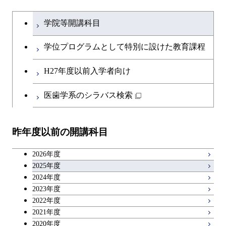
ライフエンジニアリングコ
開閉
土木・環境工学系
建築学コース
文系教養科目
大学院課程を切り替える
ース
学院等開講科目
開閉
融合理工学系
エンジニアリングデザイン
土木工学コース
英語科目
地球生命コース
コース
学位プログラムとして特別に設けた教育課程
開閉
社会・人間科学系
エンジニアリングデザイン
地球環境共創コース
第二外国語科目
人間医療科学技術コース
都市・環境学コース
コース
H27年度以前入学者向け
開閉
イノベーション科学系
エネルギーコース
社会・人間科学コース
日本語・日本文化科目
物質・情報卓越コース
医歯学系のシラバス検索
都市・環境学コース
開閉
技術経営専門職学位課程
エネルギー・情報コース
イノベーション科学コース
教職科目
昨年度以前の開講科目
専門科目
エンジニアリングデザイン
人間医療科学技術コース
技術経営専門職学位課程
キャリア科目
コース
2026年度
アントレプレナーシップ科目
2025年度
原子核工学コース
2024年度
2023年度
広域教養科目
物質・情報卓越コース
2022年度
2021年度
2020年度