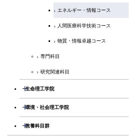
原子核工学コース
人間医療科学技術コース
原子核工学コース
エネルギー・情報コース
人間医療科学技術コース
人間医療科学技術コース
人間医療科学技術コース
物質・情報卓越コース
地球生命コース
人間医療科学技術コース
物質・情報卓越コース
人間医療科学技術コース
物質・情報卓越コース
物質・情報卓越コース
専門科目
研究関連科目
開閉
生命理工学院
開閉
生命理工学系
開閉
環境・社会理工学院
専門科目
生命理工学コース
開閉
建築学系
開閉
教養科目群