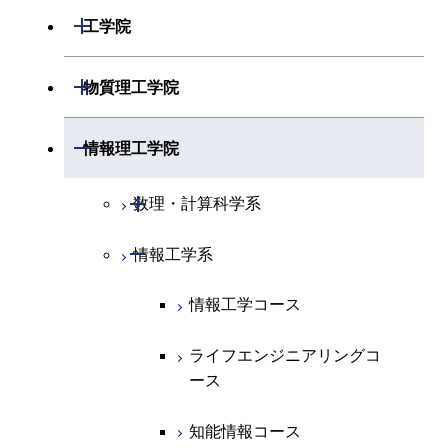
開閉
数学系
開閉
工学院
開閉
物理学系
数学コース
開閉
機械系
開閉
物質理工学院
開閉
化学系
物理学コース
開閉
システム制御系
機械コース
開閉
材料系
開閉
情報理工学院
開閉
地球惑星科学系
物質・情報卓越コース
化学コース
開閉
電気電子系
エネルギーコース
システム制御コース
開閉
応用化学系
材料コース
開閉
数理・計算科学系
専門科目
エネルギーコース
地球惑星科学コース
開閉
情報通信系
エネルギー・情報コース
エンジニアリングデザイン
電気電子コース
専門科目
エネルギーコース
応用化学コース
開閉
情報工学系
数理・計算科学コース
コース
エネルギー・情報コース
地球生命コース
開閉
経営工学系
エンジニアリングデザイン
エネルギーコース
情報通信コース
エネルギー・情報コース
エネルギーコース
知能情報コース
情報工学コース
コース
人間医療科学技術コース
物質・情報卓越コース
専門科目
エネルギー・情報コース
エンジニアリングデザイン
経営工学コース
ライフエンジニアリングコ
エネルギー・情報コース
ライフエンジニアリングコ
ライフエンジニアリングコ
コース
ース
ース
ース
ライフエンジニアリングコ
エンジニアリングデザイン
ライフエンジニアリングコ
ース
ライフエンジニアリングコ
コース
原子核工学コース
ース
知能情報コース
原子核工学コース
ース