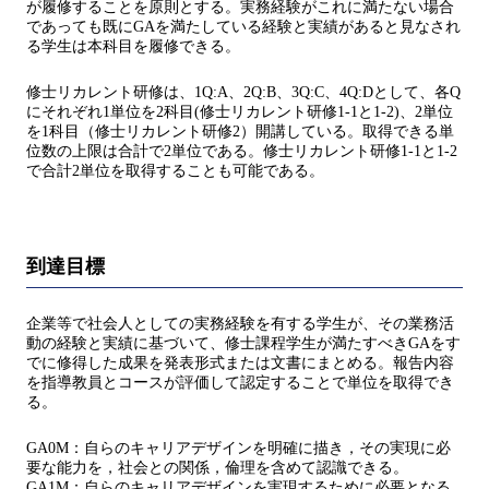
が履修することを原則とする。実務経験がこれに満たない場合
であっても既にGAを満たしている経験と実績があると見なされ
る学生は本科目を履修できる。
修士リカレント研修は、1Q:A、2Q:B、3Q:C、4Q:Dとして、各Q
にそれぞれ1単位を2科目(修士リカレント研修1-1と1-2)、2単位
を1科目（修士リカレント研修2）開講している。取得できる単
位数の上限は合計で2単位である。修士リカレント研修1-1と1-2
で合計2単位を取得することも可能である。
到達目標
企業等で社会人としての実務経験を有する学生が、その業務活
動の経験と実績に基づいて、修士課程学生が満たすべきGAをす
でに修得した成果を発表形式または文書にまとめる。報告内容
を指導教員とコースが評価して認定することで単位を取得でき
る。
GA0M：自らのキャリアデザインを明確に描き，その実現に必
要な能力を，社会との関係，倫理を含めて認識できる。
GA1M：自らのキャリアデザインを実現するために必要となる