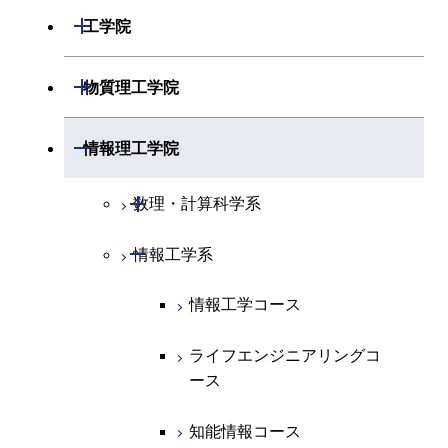
開閉
数学系
開閉
工学院
開閉
物理学系
数学コース
開閉
機械系
開閉
物質理工学院
開閉
化学系
物理学コース
開閉
システム制御系
機械コース
開閉
材料系
開閉
情報理工学院
開閉
地球惑星科学系
物質・情報卓越コース
化学コース
開閉
電気電子系
エネルギーコース
システム制御コース
開閉
応用化学系
材料コース
開閉
数理・計算科学系
専門科目
エネルギーコース
地球惑星科学コース
開閉
情報通信系
エネルギー・情報コース
エンジニアリングデザイン
電気電子コース
専門科目
エネルギーコース
応用化学コース
開閉
情報工学系
数理・計算科学コース
コース
エネルギー・情報コース
地球生命コース
開閉
経営工学系
エンジニアリングデザイン
エネルギーコース
情報通信コース
エネルギー・情報コース
エネルギーコース
知能情報コース
情報工学コース
コース
人間医療科学技術コース
物質・情報卓越コース
専門科目
エネルギー・情報コース
エンジニアリングデザイン
経営工学コース
ライフエンジニアリングコ
エネルギー・情報コース
ライフエンジニアリングコ
ライフエンジニアリングコ
コース
ース
ース
ース
ライフエンジニアリングコ
エンジニアリングデザイン
ライフエンジニアリングコ
ース
ライフエンジニアリングコ
コース
原子核工学コース
ース
知能情報コース
原子核工学コース
ース