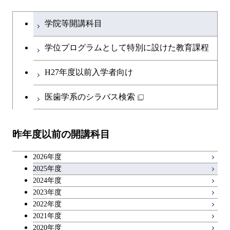
ライフエンジニアリングコ
開閉
土木・環境工学系
建築学コース
文系教養科目
大学院課程を切り替える
ース
学院等開講科目
開閉
融合理工学系
エンジニアリングデザイン
土木工学コース
英語科目
地球生命コース
コース
学位プログラムとして特別に設けた教育課程
開閉
社会・人間科学系
エンジニアリングデザイン
地球環境共創コース
第二外国語科目
人間医療科学技術コース
都市・環境学コース
コース
H27年度以前入学者向け
開閉
イノベーション科学系
エネルギーコース
社会・人間科学コース
日本語・日本文化科目
物質・情報卓越コース
医歯学系のシラバス検索
都市・環境学コース
開閉
技術経営専門職学位課程
エネルギー・情報コース
イノベーション科学コース
教職科目
昨年度以前の開講科目
専門科目
エンジニアリングデザイン
人間医療科学技術コース
技術経営専門職学位課程
キャリア科目
コース
2026年度
アントレプレナーシップ科目
2025年度
原子核工学コース
2024年度
2023年度
広域教養科目
物質・情報卓越コース
2022年度
2021年度
2020年度