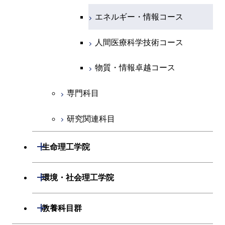
原子核工学コース
人間医療科学技術コース
原子核工学コース
エネルギー・情報コース
人間医療科学技術コース
人間医療科学技術コース
人間医療科学技術コース
物質・情報卓越コース
地球生命コース
人間医療科学技術コース
物質・情報卓越コース
人間医療科学技術コース
物質・情報卓越コース
物質・情報卓越コース
専門科目
研究関連科目
開閉
生命理工学院
開閉
生命理工学系
開閉
環境・社会理工学院
専門科目
生命理工学コース
開閉
建築学系
開閉
教養科目群