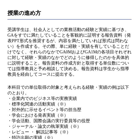
授業の進め方
受講学生は、社会人としての業務活動の経験と実績に基づき、
GAをすでに満たしていることを客観的に証明する報告資料（発
表PPT形式を推奨するが、内容を満たしていれば形式は問わな
い）を作成する。その際、単に経験・実績を有していることだ
けでなく、それらのなかでGA0MおよびGA1Mの各項目それぞれ
に対して経験・実績のなかでどのように修得したのかを具体的
に説明すること。報告資料の作成方針と取得する単位数につい
ては指導教員と予め相談して決める。報告資料は学生から指導
教員を経由してコースに提出する。
本科目での単位取得の対象と考えられる経験・実績の例は以下
のとおり。
・企業内でのビジネス等の実務実績
・標準化関連の活動実績（※）
・対外的に示せるイベント等の担当歴
・学会における発表実績（※）
・学会活動、国際会議の実行委員等の役歴
・ジャーナル・論文の執筆実績（※）
・レビュー ・ 解説記事等（※）
・特許出願の実績（※）