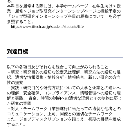
る。
本科目を履修する際には、本学ホームページ 在学生向け＞授
業・履修＞ジョブ型研究インターンシップページに掲載予定の
「ジョブ型研究インターンシップ科目の履修について」を必ず
参照すること。
https://www.titech.ac.jp/student/students/life
到達目標
以下の各項目及びそれらを総合して向上がみられること
－研究：研究目的の適切な設定又は理解、研究方法の適切な選
択、適切な情報収集・情報分析・情報統合、新しい研究の方向
性の提案
－実践：研究目的や研究方法についての大学と企業との違いへ
の理解、安全確保、コンプライアンス、情報管理への適切な理
解と実践、 資金、時間の制約への適切な理解とその制約に応じ
た研究の実践
－対人・チームワーク（業務遂行に当たっての適切な他者との
コミュニケーション、上司、同僚との適切なチームワーク
また、ジョブディスクリプションを踏まえ、初期の目標を達成
すること。