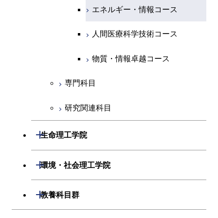
人間医療科学技術コース
原子核工学コース
エネルギー・情報コース
人間医療科学技術コース
人間医療科学技術コース
人間医療科学技術コース
物質・情報卓越コース
地球生命コース
人間医療科学技術コース
物質・情報卓越コース
人間医療科学技術コース
物質・情報卓越コース
物質・情報卓越コース
専門科目
研究関連科目
開閉
生命理工学院
開閉
生命理工学系
開閉
環境・社会理工学院
専門科目
生命理工学コース
開閉
建築学系
開閉
教養科目群
ライフエンジニアリングコ
開閉
土木・環境工学系
建築学コース