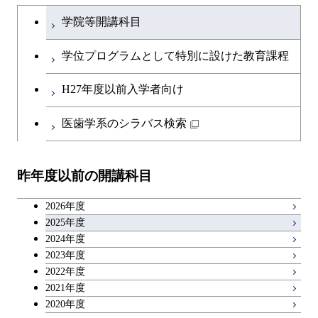
文系教養科目
大学院課程を切り替える
ース
学院等開講科目
開閉
融合理工学系
エンジニアリングデザイン
土木工学コース
英語科目
地球生命コース
コース
学位プログラムとして特別に設けた教育課程
開閉
社会・人間科学系
エンジニアリングデザイン
地球環境共創コース
第二外国語科目
人間医療科学技術コース
都市・環境学コース
コース
H27年度以前入学者向け
開閉
イノベーション科学系
エネルギーコース
社会・人間科学コース
日本語・日本文化科目
物質・情報卓越コース
医歯学系のシラバス検索
都市・環境学コース
開閉
技術経営専門職学位課程
エネルギー・情報コース
イノベーション科学コース
教職科目
昨年度以前の開講科目
専門科目
エンジニアリングデザイン
人間医療科学技術コース
技術経営専門職学位課程
キャリア科目
コース
2026年度
アントレプレナーシップ科目
2025年度
原子核工学コース
2024年度
2023年度
広域教養科目
物質・情報卓越コース
2022年度
2021年度
2020年度