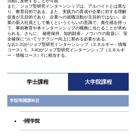
活動に反映することが可能
また、ジョブ型研究インターンシップは、アルバイトとは異な
り、教育目的である。また、実践力の育成や企業に対する理解
促進が主目的であり、企業への就職活動が主目的ではない。企
業の新入社員として働くというくらいの意識で、責任感を持っ
て、事前教育や本インターンシップの職務に当たることが求め
られる。さらに、 秘密保持、知的財産・ノウハウの取扱い、安
全確保についてリテラシー向上に努める必要がある。
なお1-2Qがジョブ型研究インターンシップ（エネルギー・情報
コース）S、3-4Qがジョブ型研究インターンシップ（エネルギ
ー・情報コース）Fに相当する。
学士課程
大学院課程
学院等開講科目
開閉
理学院