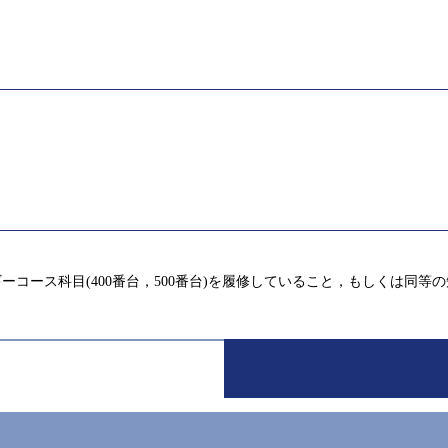
ルギーコース科目(400番台，500番台)を履修していること，もしくは同