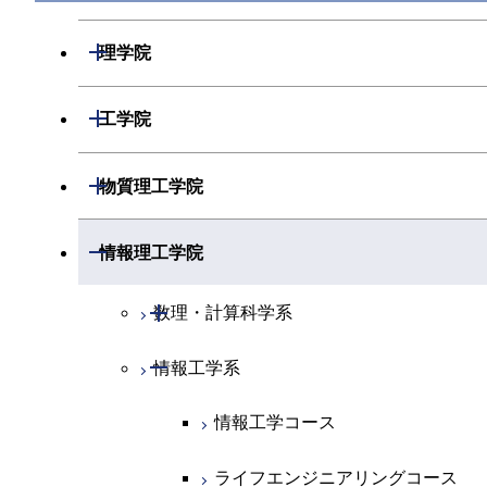
開閉
理学院
開閉
数学系
開閉
工学院
開閉
物理学系
数学コース
開閉
機械系
開閉
物質理工学院
開閉
化学系
物理学コース
開閉
システム制御系
機械コース
開閉
材料系
開閉
情報理工学院
開閉
地球惑星科学系
物質・情報卓越コース
化学コース
開閉
電気電子系
エネルギーコース
システム制御コース
開閉
応用化学系
材料コース
開閉
数理・計算科学系
専門科目
エネルギーコース
地球惑星科学コース
開閉
情報通信系
エネルギー・情報コース
エンジニアリングデザインコース
電気電子コース
専門科目
エネルギーコース
応用化学コース
開閉
情報工学系
数理・計算科学コース
エネルギー・情報コース
地球生命コース
開閉
経営工学系
エンジニアリングデザインコース
人間医療科学技術コース
エネルギーコース
情報通信コース
エネルギー・情報コース
エネルギーコース
知能情報コース
情報工学コース
物質・情報卓越コース
専門科目
ライフエンジニアリングコース
エネルギー・情報コース
エンジニアリングデザインコース
経営工学コース
ライフエンジニアリングコース
エネルギー・情報コース
ライフエンジニアリングコース