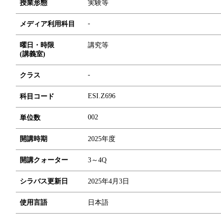
授業形態
実験等
-
メディア利用科目
曜日・時限
講究等
(講義室)
-
クラス
ESI.Z696
科目コード
0
0
2
単位数
開講時期
2025年度
開講クォーター
3～4Q
シラバス更新日
2025年4月3日
使用言語
日本語