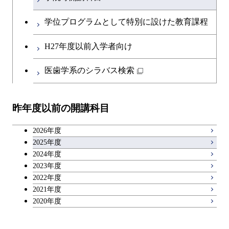
開閉
融合理工学系
エンジニアリングデザイン
土木工学コース
英語科目
地球生命コース
コース
学位プログラムとして特別に設けた教育課程
開閉
社会・人間科学系
エンジニアリングデザイン
地球環境共創コース
第二外国語科目
人間医療科学技術コース
都市・環境学コース
コース
H27年度以前入学者向け
開閉
イノベーション科学系
エネルギーコース
社会・人間科学コース
日本語・日本文化科目
物質・情報卓越コース
医歯学系のシラバス検索
都市・環境学コース
開閉
技術経営専門職学位課程
エネルギー・情報コース
イノベーション科学コース
教職科目
昨年度以前の開講科目
専門科目
エンジニアリングデザイン
人間医療科学技術コース
技術経営専門職学位課程
キャリア科目
コース
2026年度
アントレプレナーシップ科目
2025年度
原子核工学コース
2024年度
2023年度
広域教養科目
物質・情報卓越コース
2022年度
2021年度
2020年度