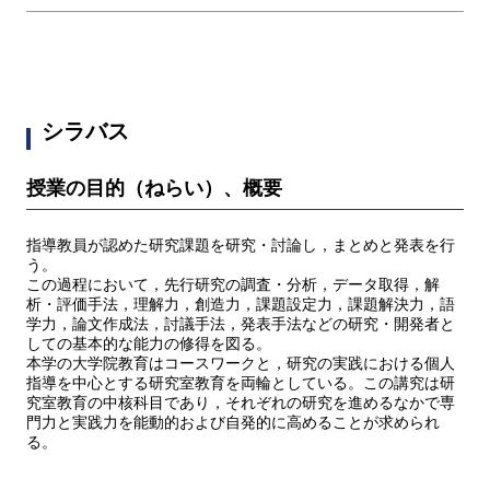
シラバス
授業の目的（ねらい）、概要
指導教員が認めた研究課題を研究・討論し，まとめと発表を行
う。
この過程において，先行研究の調査・分析，データ取得，解
析・評価手法，理解力，創造力，課題設定力，課題解決力，語
学力，論文作成法，討議手法，発表手法などの研究・開発者と
しての基本的な能力の修得を図る。
本学の大学院教育はコースワークと，研究の実践における個人
指導を中心とする研究室教育を両輪としている。この講究は研
究室教育の中核科目であり，それぞれの研究を進めるなかで専
門力と実践力を能動的および自発的に高めることが求められ
る。