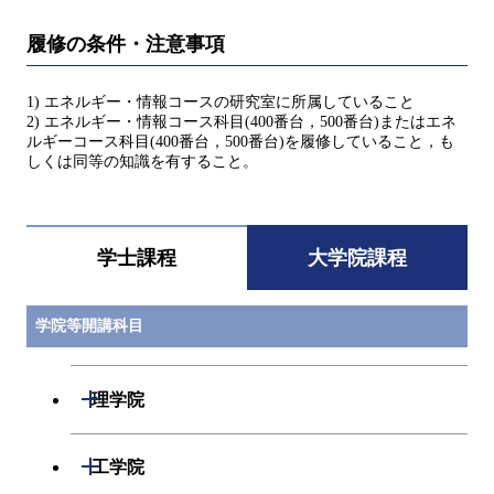
履修の条件・注意事項
1) エネルギー・情報コースの研究室に所属していること
2) エネルギー・情報コース科目(400番台，500番台)またはエネ
ルギーコース科目(400番台，500番台)を履修していること，も
しくは同等の知識を有すること。
学士課程
大学院課程
学院等開講科目
開閉
理学院
開閉
数学系
開閉
工学院