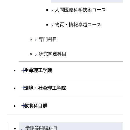
人間医療科学技術コース
物質・情報卓越コース
地球生命コース
人間医療科学技術コース
物質・情報卓越コース
人間医療科学技術コース
物質・情報卓越コース
物質・情報卓越コース
専門科目
研究関連科目
開閉
生命理工学院
開閉
生命理工学系
開閉
環境・社会理工学院
専門科目
生命理工学コース
開閉
建築学系
開閉
教養科目群
ライフエンジニアリングコ
開閉
土木・環境工学系
建築学コース
文系教養科目
大学院課程を切り替える
ース
学院等開講科目