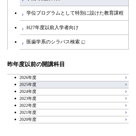
開閉
融合理工学系
エンジニアリングデザイン
土木工学コース
英語科目
地球生命コース
コース
学位プログラムとして特別に設けた教育課程
開閉
社会・人間科学系
エンジニアリングデザイン
地球環境共創コース
第二外国語科目
人間医療科学技術コース
都市・環境学コース
コース
H27年度以前入学者向け
開閉
イノベーション科学系
エネルギーコース
社会・人間科学コース
日本語・日本文化科目
物質・情報卓越コース
医歯学系のシラバス検索
都市・環境学コース
開閉
技術経営専門職学位課程
エネルギー・情報コース
イノベーション科学コース
教職科目
昨年度以前の開講科目
専門科目
エンジニアリングデザイン
人間医療科学技術コース
技術経営専門職学位課程
キャリア科目
コース
2026年度
アントレプレナーシップ科目
2025年度
原子核工学コース
2024年度
2023年度
広域教養科目
物質・情報卓越コース
2022年度
2021年度
2020年度