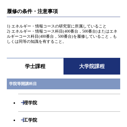
履修の条件・注意事項
1) エネルギー・情報コースの研究室に所属していること
2) エネルギー・情報コース科目(400番台，500番台)またはエネ
ルギーコース科目(400番台，500番台)を履修していること，も
しくは同等の知識を有すること。
学士課程
大学院課程
学院等開講科目
開閉
理学院
開閉
数学系
開閉
工学院