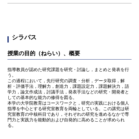
シラバス
授業の目的（ねらい）、概要
指導教員が認めた研究課題を研究・討論し，まとめと発表を行
う。
この過程において，先行研究の調査・分析，データ取得，解
析・評価手法，理解力，創造力，課題設定力，課題解決力，語
学力，論文作成法，討議手法，発表手法などの研究・開発者と
しての基本的な能力の修得を図る。
本学の大学院教育はコースワークと，研究の実践における個人
指導を中心とする研究室教育を両輪としている。この講究は研
究室教育の中核科目であり，それぞれの研究を進めるなかで専
門力と実践力を能動的および自発的に高めることが求められ
る。