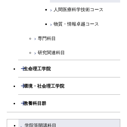
人間医療科学技術コース
物質・情報卓越コース
地球生命コース
人間医療科学技術コース
物質・情報卓越コース
人間医療科学技術コース
物質・情報卓越コース
物質・情報卓越コース
専門科目
研究関連科目
開閉
生命理工学院
開閉
生命理工学系
開閉
環境・社会理工学院
専門科目
生命理工学コース
開閉
建築学系
開閉
教養科目群
ライフエンジニアリングコ
開閉
土木・環境工学系
建築学コース
文系教養科目
大学院課程を切り替える
ース
学院等開講科目