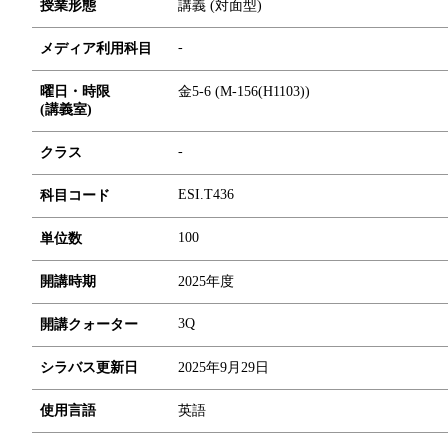
授業形態
講義 (対面型)
-
メディア利用科目
曜日・時限
金5-6 (M-156(H1103))
(講義室)
-
クラス
ESI.T436
科目コード
1
0
0
単位数
開講時期
2025年度
3Q
開講クォーター
シラバス更新日
2025年9月29日
使用言語
英語