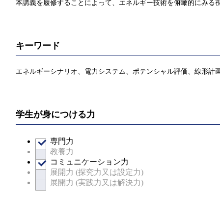
本講義を履修することによって、エネルギー技術を俯瞰的にみる
キーワード
エネルギーシナリオ、電力システム、ポテンシャル評価、線形計
学生が身につける力
専門力
教養力
コミュニケーション力
展開力 (探究力又は設定力)
展開力 (実践力又は解決力)