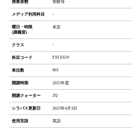
授業形態
実験等
-
メディア利用科目
曜日・時限
未定
(講義室)
-
クラス
ESI.E619
科目コード
0
0
1
単位数
開講時期
2025年度
2Q
開講クォーター
シラバス更新日
2025年4月3日
使用言語
英語