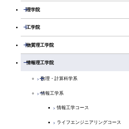
開閉
理学院
開閉
数学系
開閉
工学院
開閉
物理学系
数学コース
開閉
機械系
開閉
物質理工学院
開閉
化学系
物理学コース
開閉
システム制御系
機械コース
開閉
材料系
開閉
情報理工学院
開閉
地球惑星科学系
物質・情報卓越コース
化学コース
開閉
電気電子系
エネルギーコース
システム制御コース
開閉
応用化学系
材料コース
開閉
数理・計算科学系
専門科目
エネルギーコース
地球惑星科学コース
開閉
情報通信系
エネルギー・情報コース
エンジニアリングデザインコース
電気電子コース
専門科目
エネルギーコース
応用化学コース
開閉
情報工学系
数理・計算科学コース
エネルギー・情報コース
地球生命コース
開閉
経営工学系
エンジニアリングデザインコース
人間医療科学技術コース
エネルギーコース
情報通信コース
エネルギー・情報コース
エネルギーコース
知能情報コース
情報工学コース
物質・情報卓越コース
専門科目
ライフエンジニアリングコース
エネルギー・情報コース
エンジニアリングデザインコース
経営工学コース
ライフエンジニアリングコース
エネルギー・情報コース
ライフエンジニアリングコース