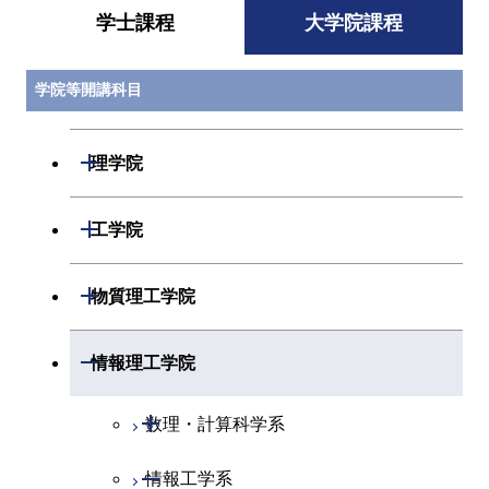
学士課程
大学院課程
学院等開講科目
開閉
理学院
開閉
数学系
開閉
工学院
開閉
物理学系
数学コース
開閉
機械系
開閉
物質理工学院
開閉
化学系
物理学コース
開閉
システム制御系
機械コース
開閉
材料系
開閉
情報理工学院
開閉
地球惑星科学系
物質・情報卓越コース
化学コース
開閉
電気電子系
エネルギーコース
システム制御コース
開閉
応用化学系
材料コース
開閉
数理・計算科学系
専門科目
エネルギーコース
地球惑星科学コース
開閉
情報通信系
エネルギー・情報コース
エンジニアリングデザイン
電気電子コース
専門科目
エネルギーコース
応用化学コース
開閉
情報工学系
数理・計算科学コース
コース