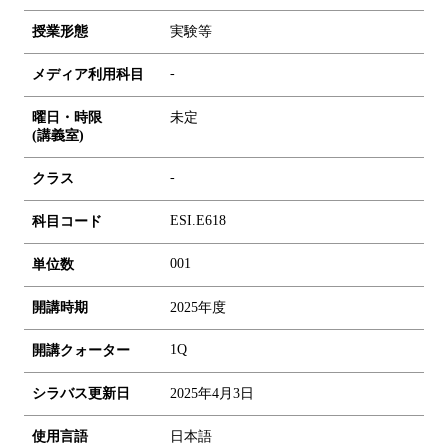
授業形態
実験等
-
メディア利用科目
曜日・時限
未定
(講義室)
-
クラス
ESI.E618
科目コード
0
0
1
単位数
開講時期
2025年度
1Q
開講クォーター
シラバス更新日
2025年4月3日
使用言語
日本語