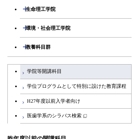
開閉
生命理工学院
開閉
生命理工学系
開閉
環境・社会理工学院
専門科目
生命理工学コース
開閉
建築学系
開閉
教養科目群
ライフエンジニアリングコ
開閉
土木・環境工学系
建築学コース
文系教養科目
大学院課程を切り替える
ース
学院等開講科目
開閉
融合理工学系
エンジニアリングデザイン
土木工学コース
英語科目
地球生命コース
コース
学位プログラムとして特別に設けた教育課程
開閉
社会・人間科学系
エンジニアリングデザイン
地球環境共創コース
第二外国語科目
人間医療科学技術コース
都市・環境学コース
コース
H27年度以前入学者向け
開閉
イノベーション科学系
エネルギーコース
社会・人間科学コース
日本語・日本文化科目
物質・情報卓越コース
医歯学系のシラバス検索
都市・環境学コース
開閉
技術経営専門職学位課程
エネルギー・情報コース
イノベーション科学コース
教職科目
昨年度以前の開講科目