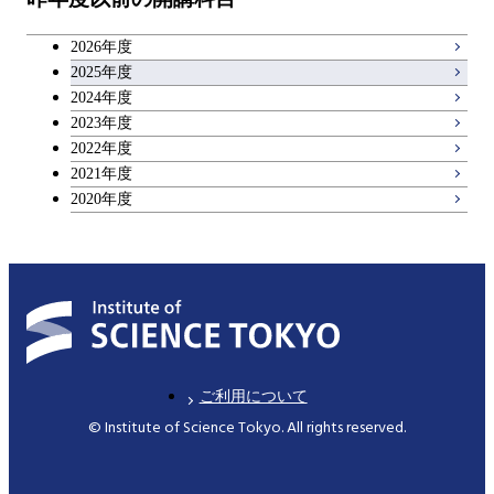
専門科目
エンジニアリングデザイン
人間医療科学技術コース
技術経営専門職学位課程
キャリア科目
コース
2026年度
アントレプレナーシップ科目
2025年度
原子核工学コース
2024年度
2023年度
広域教養科目
物質・情報卓越コース
2022年度
2021年度
2020年度
ご利用について
© Institute of Science Tokyo. All rights reserved.