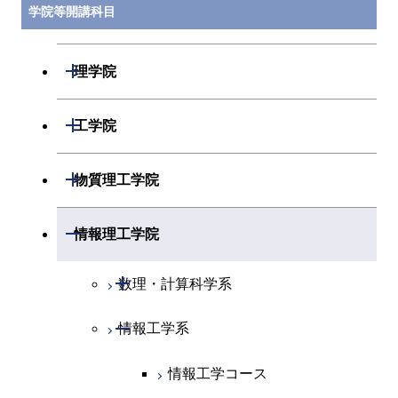
学院等開講科目
開閉
理学院
開閉
数学系
開閉
工学院
開閉
物理学系
数学コース
開閉
機械系
開閉
物質理工学院
開閉
化学系
物理学コース
開閉
システム制御系
機械コース
開閉
材料系
開閉
情報理工学院
開閉
地球惑星科学系
物質・情報卓越コース
化学コース
開閉
電気電子系
エネルギーコース
システム制御コース
開閉
応用化学系
材料コース
開閉
数理・計算科学系
専門科目
エネルギーコース
地球惑星科学コース
開閉
情報通信系
エネルギー・情報コース
エンジニアリングデザイン
電気電子コース
専門科目
エネルギーコース
応用化学コース
開閉
情報工学系
数理・計算科学コース
コース
エネルギー・情報コース
地球生命コース
開閉
経営工学系
エンジニアリングデザイン
エネルギーコース
情報通信コース
エネルギー・情報コース
エネルギーコース
知能情報コース
情報工学コース
コース
人間医療科学技術コース
物質・情報卓越コース