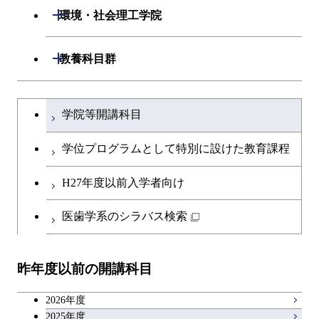
開閉
生命理工学系
開閉
環境・社会理工学院
専門科目
生命理工学コース
開閉
建築学系
開閉
教養科目群
ライフエンジニアリングコ
開閉
土木・環境工学系
建築学コース
文系教養科目
大学院課程を切り替える
ース
学院等開講科目
開閉
融合理工学系
エンジニアリングデザイン
土木工学コース
英語科目
地球生命コース
コース
学位プログラムとして特別に設けた教育課程
開閉
社会・人間科学系
エンジニアリングデザイン
地球環境共創コース
第二外国語科目
人間医療科学技術コース
都市・環境学コース
コース
H27年度以前入学者向け
開閉
イノベーション科学系
エネルギーコース
社会・人間科学コース
日本語・日本文化科目
物質・情報卓越コース
医歯学系のシラバス検索
都市・環境学コース
開閉
技術経営専門職学位課程
エネルギー・情報コース
イノベーション科学コース
教職科目
昨年度以前の開講科目
専門科目
エンジニアリングデザイン
人間医療科学技術コース
技術経営専門職学位課程
キャリア科目
コース
2026年度
アントレプレナーシップ科目
2025年度