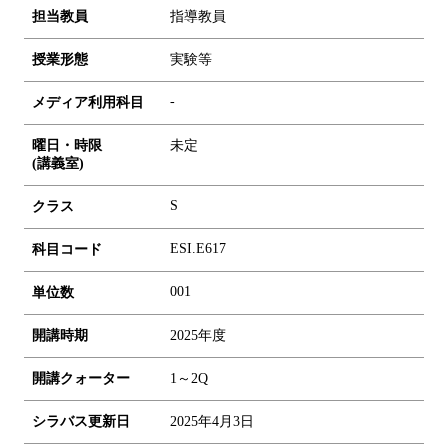
担当教員
指導教員
授業形態
実験等
-
メディア利用科目
曜日・時限
未定
(講義室)
S
クラス
ESI.E617
科目コード
0
0
1
単位数
開講時期
2025年度
開講クォーター
1～2Q
シラバス更新日
2025年4月3日