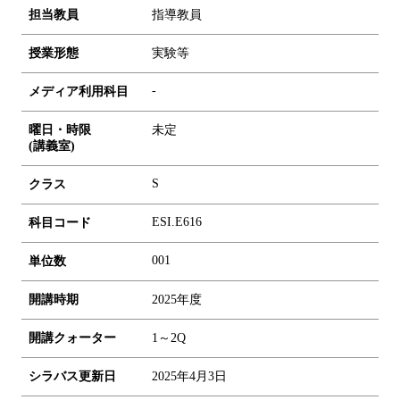
担当教員
指導教員
授業形態
実験等
-
メディア利用科目
曜日・時限
未定
(講義室)
S
クラス
ESI.E616
科目コード
0
0
1
単位数
開講時期
2025年度
開講クォーター
1～2Q
シラバス更新日
2025年4月3日