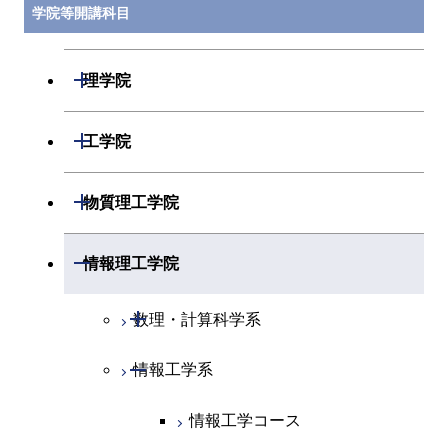
学院等開講科目
開閉
理学院
開閉
数学系
開閉
工学院
開閉
物理学系
数学コース
開閉
機械系
開閉
物質理工学院
開閉
化学系
物理学コース
開閉
システム制御系
機械コース
開閉
材料系
開閉
情報理工学院
開閉
地球惑星科学系
物質・情報卓越コース
化学コース
開閉
電気電子系
エネルギーコース
システム制御コース
開閉
応用化学系
材料コース
開閉
数理・計算科学系
専門科目
エネルギーコース
地球惑星科学コース
開閉
情報通信系
エネルギー・情報コース
エンジニアリングデザイン
電気電子コース
専門科目
エネルギーコース
応用化学コース
開閉
情報工学系
数理・計算科学コース
コース
エネルギー・情報コース
地球生命コース
開閉
経営工学系
エンジニアリングデザイン
エネルギーコース
情報通信コース
エネルギー・情報コース
エネルギーコース
知能情報コース
情報工学コース
コース
人間医療科学技術コース
物質・情報卓越コース