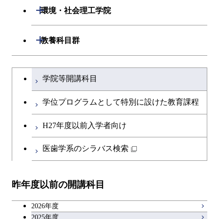
開閉
生命理工学系
開閉
環境・社会理工学院
専門科目
生命理工学コース
開閉
建築学系
開閉
教養科目群
ライフエンジニアリングコ
開閉
土木・環境工学系
建築学コース
文系教養科目
大学院課程を切り替える
ース
学院等開講科目
開閉
融合理工学系
エンジニアリングデザイン
土木工学コース
英語科目
地球生命コース
コース
学位プログラムとして特別に設けた教育課程
開閉
社会・人間科学系
エンジニアリングデザイン
地球環境共創コース
第二外国語科目
人間医療科学技術コース
都市・環境学コース
コース
H27年度以前入学者向け
開閉
イノベーション科学系
エネルギーコース
社会・人間科学コース
日本語・日本文化科目
物質・情報卓越コース
医歯学系のシラバス検索
都市・環境学コース
開閉
技術経営専門職学位課程
エネルギー・情報コース
イノベーション科学コース
教職科目
昨年度以前の開講科目
専門科目
エンジニアリングデザイン
人間医療科学技術コース
技術経営専門職学位課程
キャリア科目
コース
2026年度
アントレプレナーシップ科目
2025年度